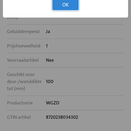
OK
Sparinghoogte
355
(mm)
Geluiddempend
Ja
Prijshoeveelheid
1
Voorraadartikel
Nee
Geschikt voor
deur-/wanddikte
100
tot (mm)
Productserie
WGZD
GTIN artikel
8720238034302