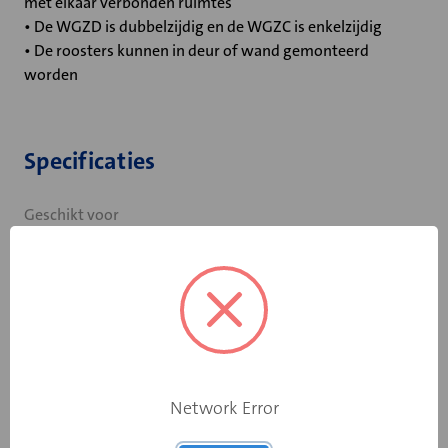
met elkaar verbonden ruimtes
• De WGZD is dubbelzijdig en de WGZC is enkelzijdig
• De roosters kunnen in deur of wand gemonteerd
worden
Specificaties
Geschikt voor
deur-/wanddikte
100
van (mm)
Breedte (mm)
625
Hoogte (mm)
350
Network Error
Sparingbreedte
630
(mm)