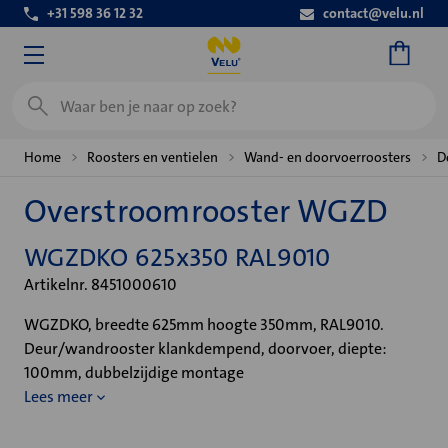
+31 598 36 12 32
contact@velu.nl
Zoeken
Home
Roosters en ventielen
Wand- en doorvoerroosters
D
Overstroomrooster WGZD
WGZDKO 625x350 RAL9010
Artikelnr. 8451000610
WGZDKO, breedte 625mm hoogte 350mm, RAL9010.
Deur/wandrooster klankdempend, doorvoer, diepte:
100mm, dubbelzijdige montage
Lees meer