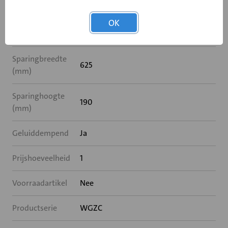
Breedte (mm)
625
OK
Hoogte (mm)
190
Sparingbreedte
625
(mm)
Sparinghoogte
190
(mm)
Geluiddempend
Ja
Prijshoeveelheid
1
Voorraadartikel
Nee
Productserie
WGZC