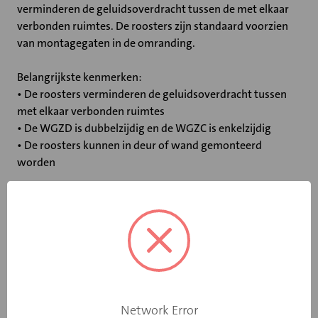
verminderen de geluidsoverdracht tussen de met elkaar
verbonden ruimtes. De roosters zijn standaard voorzien
van montagegaten in de omranding.
Belangrijkste kenmerken:
• De roosters verminderen de geluidsoverdracht tussen
met elkaar verbonden ruimtes
• De WGZD is dubbelzijdig en de WGZC is enkelzijdig
• De roosters kunnen in deur of wand gemonteerd
worden
Specificaties
Geschikt voor
deur-/wanddikte
112.5
van (mm)
Network Error