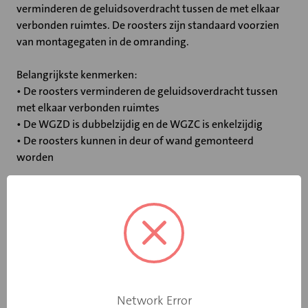
verminderen de geluidsoverdracht tussen de met elkaar
verbonden ruimtes. De roosters zijn standaard voorzien
van montagegaten in de omranding.
Belangrijkste kenmerken:
• De roosters verminderen de geluidsoverdracht tussen
met elkaar verbonden ruimtes
• De WGZD is dubbelzijdig en de WGZC is enkelzijdig
• De roosters kunnen in deur of wand gemonteerd
worden
Specificaties
Geschikt voor
deur-/wanddikte
112.5
van (mm)
Network Error