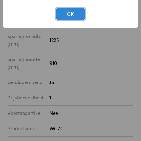
Breedte (mm)
1225
OK
Hoogte (mm)
910
Sparingbreedte
1225
(mm)
Sparinghoogte
910
(mm)
Geluiddempend
Ja
Prijshoeveelheid
1
Voorraadartikel
Nee
Productserie
WGZC