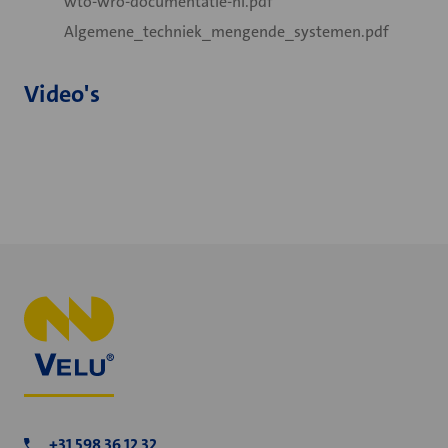
wto-wro-documentatie-nl.pdf
Algemene_techniek_mengende_systemen.pdf
Video's
+31 598 36 12 32