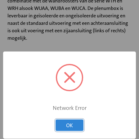
combinatie met de wandroosters van de serie WTH en
WRH alsook WUAA, WUBA en WUCA. De plenumbox is
leverbaar in geïsoleerde en ongeïsoleerde uitvoering en
naast de standaard uitvoering met een achteraansluiting
is ook uit voering met een zijaansluiting (links of rechts)
mogelijk.
Specificaties
Breedte (mm)
625
Hoogte (mm)
125
Network Error
Geïsoleerd
Nee
OK
Diameter (mm)
315