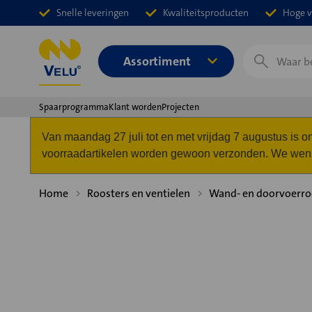
Snelle leveringen
Kwaliteitsproducten
Hoge v
Zoeken
Assortiment
Spaarprogramma
Klant worden
Projecten
Van maandag 27 juli tot en met vrijdag 7 augustus is
voorraadartikelen worden gewoon verzonden. We wense
Home
Roosters en ventielen
Wand- en doorvoerro