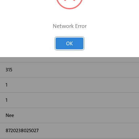
525
Network Error
225
OK
Nee
315
1
1
Nee
8720238025027