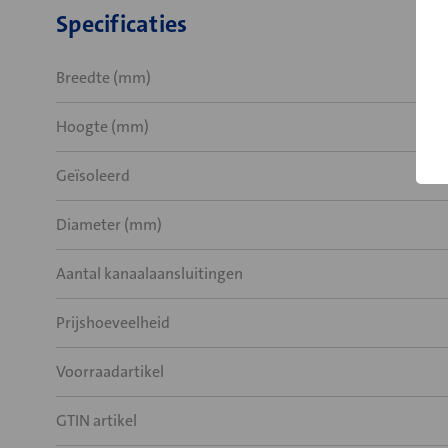
Specificaties
Breedte (mm)
Hoogte (mm)
Geïsoleerd
Diameter (mm)
Aantal kanaalaansluitingen
Prijshoeveelheid
Voorraadartikel
GTIN artikel