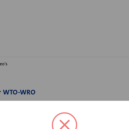
eo's
ter WTO-WRO
in combinatie met de wandroosters van de serie WTH en WRH a
ndaard uitvoering met een achteraansluiting is ook uit voering met