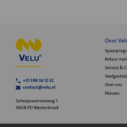
Over Vel
Spaarpro
Retour me
Service & 
Veelgestel
+31 598 36 12 32
Over ons
contact@velu.nl
Nieuws
Scheepswervenweg 1
9608 PD Westerbroek