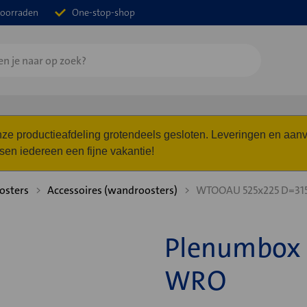
oorraden
One-stop-shop
 onze productieafdeling grotendeels gesloten. Leveringen en a
n iedereen een fijne vakantie!
osters
Accessoires (wandroosters)
WTOOAU 525x225 D=31
Plenumbox 
WRO