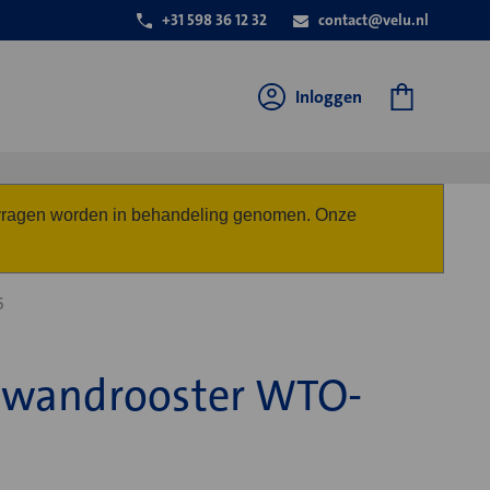
+31 598 36 12 32
contact@velu.nl
Inloggen
anvragen worden in behandeling genomen. Onze
5
wandrooster WTO-