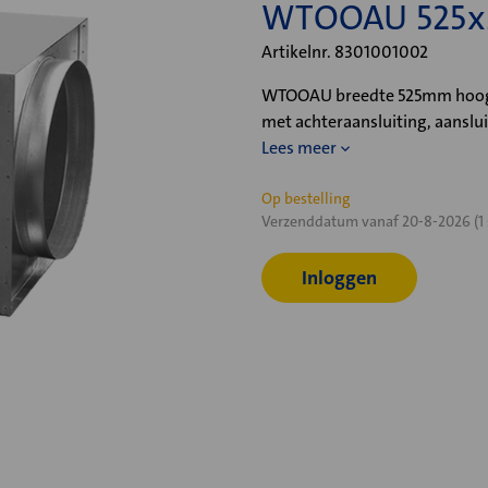
WTOOAU 525x2
Artikelnr. 8301001002
WTOOAU breedte 525mm hoogt
met achteraansluiting, aansl
Lees meer
Huidige
Op bestelling
Verzenddatum vanaf 20-8-2026 (1 
voorraad:
Inloggen