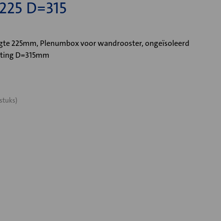
25 D=315
e 225mm, Plenumbox voor wandrooster, ongeïsoleerd
uiting D=315mm
stuks)