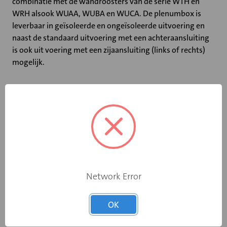
combinatie met de wandroosters van de serie WTH en
WRH alsook WUAA, WUBA en WUCA. De plenumbox is
leverbaar in geïsoleerde en ongeïsoleerde uitvoering en
naast de standaard uitvoering met een achteraansluiting
is ook uit voering met een zijaansluiting (links of rechts)
mogelijk.
Specificaties
Breedte (mm)
425
Hoogte (mm)
125
Network Error
Geïsoleerd
Nee
OK
Diameter (mm)
200