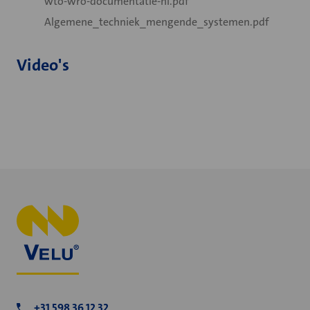
wto-wro-documentatie-nl.pdf
Algemene_techniek_mengende_systemen.pdf
Video's
+31 598 36 12 32