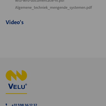
wto-wro-documentatie-nl.pdf
Algemene_techniek_mengende_systemen.pdf
Video's
+31 598 36 12 32