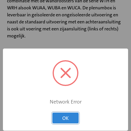
combinatie met de wandroosters van de serie WTH en
WRH alsook WUAA, WUBA en WUCA. De plenumbox is
leverbaar in geïsoleerde en ongeïsoleerde uitvoering en
naast de standaard uitvoering met een achteraansluiting
is ook uit voering met een zijaansluiting (links of rechts)
mogelijk.
Specificaties
Breedte (mm)
825
Hoogte (mm)
225
Network Error
Geïsoleerd
Nee
OK
Diameter (mm)
315