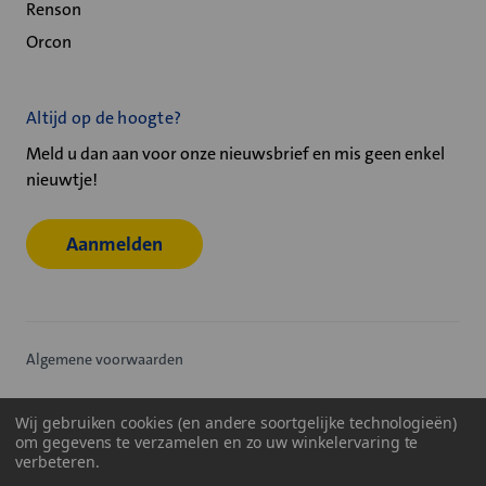
Renson
Orcon
Altijd op de hoogte?
Meld u dan aan voor onze nieuwsbrief en mis geen enkel
nieuwtje!
Aanmelden
Algemene voorwaarden
Privacy statement
Wij gebruiken cookies (en andere soortgelijke technologieën)
om gegevens te verzamelen en zo uw winkelervaring te
Cookiebeleid
verbeteren.
© 2026
Velu - Onderdeel van de Nijburg Industry Group