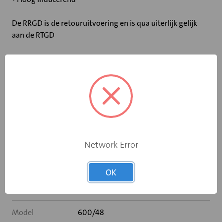
De RRGD is de retouruitvoering en is qua uiterlijk gelijk
aan de RTGD
Wervelroosters zijn uitstekend toepasbaar in variabele
volume systemen.
Specificaties
Plenum inwendig
Network Error
Nee
geïsoleerd
OK
Luchtpatroon
Ja
instelbaar
Model
600/48