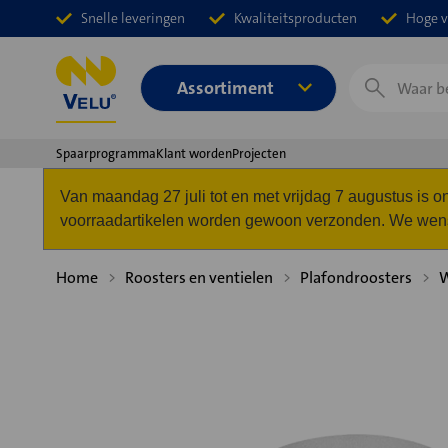
Snelle leveringen
Kwaliteitsproducten
Hoge v
Zoeken
Assortiment
Spaarprogramma
Klant worden
Projecten
Van maandag 27 juli tot en met vrijdag 7 augustus is
voorraadartikelen worden gewoon verzonden. We wense
Home
Roosters en ventielen
Plafondroosters
W