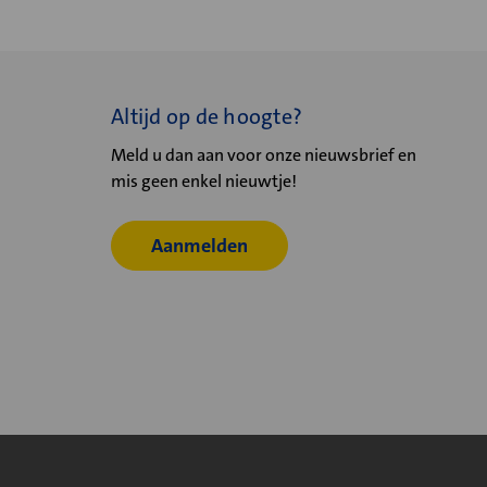
Altijd op de hoogte?
Meld u dan aan voor onze nieuwsbrief en
mis geen enkel nieuwtje!
Aanmelden
© 2026
Velu - Onderdeel van de Nijburg Industry Group