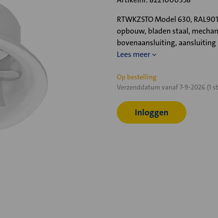
RTWKZSTO Model 630, RAL9010
opbouw, bladen staal, mechan
bovenaansluiting, aansluiti
Lees meer
Huidige
Op bestelling
Verzenddatum vanaf 7-9-2026 (1 st
voorraad:
Inloggen