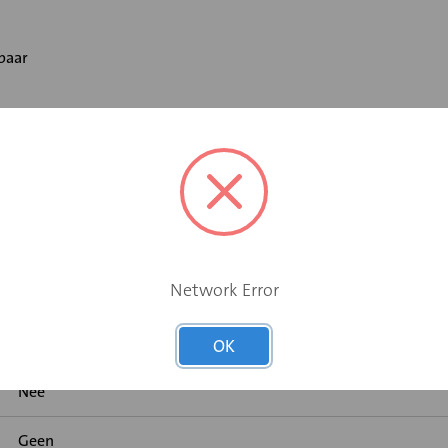
baar
volume systemen.
Network Error
Ja
Nee
OK
Nee
Geen