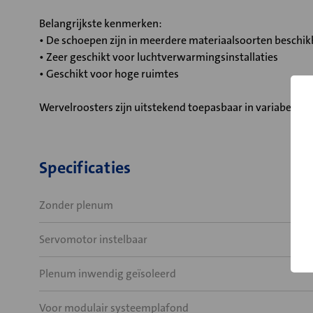
Belangrijkste kenmerken:
• De schoepen zijn in meerdere materiaalsoorten beschik
• Zeer geschikt voor luchtverwarmingsinstallaties
• Geschikt voor hoge ruimtes
Wervelroosters zijn uitstekend toepasbaar in variabele 
Specificaties
Zonder plenum
Servomotor instelbaar
Plenum inwendig geïsoleerd
Voor modulair systeemplafond