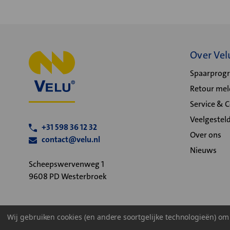
Over Vel
Spaarpro
Retour me
Service & 
Veelgestel
+31 598 36 12 32
Over ons
contact@velu.nl
Nieuws
Scheepswervenweg 1
9608 PD Westerbroek
Wij gebruiken cookies (en andere soortgelijke technologieën) o