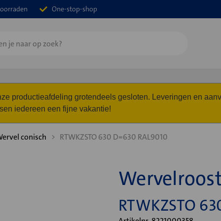
oorraden
One-stop-shop
 onze productieafdeling grotendeels gesloten. Leveringen en a
n iedereen een fijne vakantie!
ervel conisch
RTWKZSTO 630 D=630 RAL9010
Wervelroos
RTWKZSTO 630
Artikelnr. 8221000358