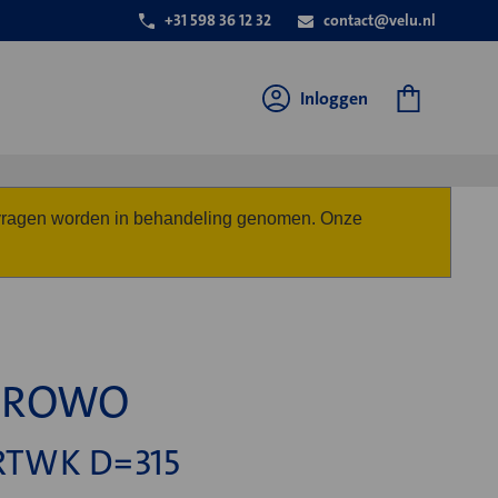
+31 598 36 12 32
contact@velu.nl
Inloggen
anvragen worden in behandeling genomen. Onze
x ROWO
RTWK D=315