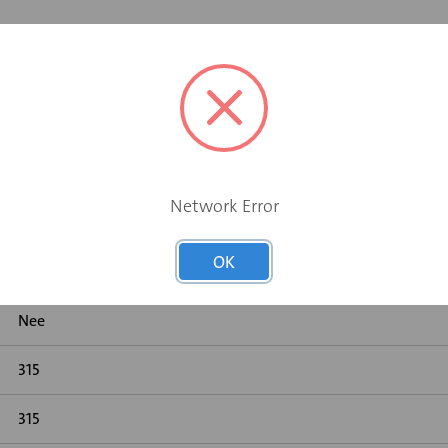
Nee
Network Error
Nee
OK
Nee
Nee
315
315