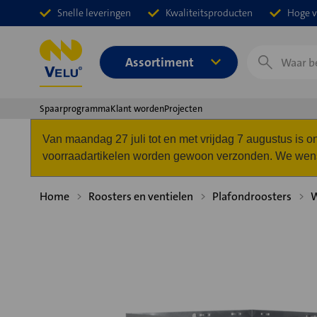
Snelle leveringen
Kwaliteitsproducten
Hoge v
Zoeken
Assortiment
Spaarprogramma
Klant worden
Projecten
Van maandag 27 juli tot en met vrijdag 7 augustus is
voorraadartikelen worden gewoon verzonden. We wense
Home
Roosters en ventielen
Plafondroosters
W