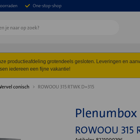
oorraden
One-stop-shop
 onze productieafdeling grotendeels gesloten. Leveringen en a
n iedereen een fijne vakantie!
ervel conisch
ROWOOU 315 RTWK D=315
Plenumbo
ROWOOU 315 
Artikelnr. 8221000296