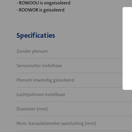
- ROWOOU is ongeisoleerd
- ROOWOR is geisoleerd
Specificaties
Zonder plenum
Servomotor instelbaar
Plenum inwendig geïsoleerd
Luchtpatroon instelbaar
Diameter (mm)
Nom. kanaaldiameter aansluiting (mm)