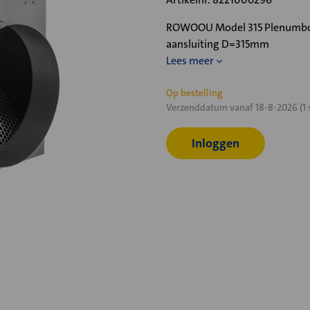
ROWOOU Model 315 Plenumbox,
aansluiting D=315mm
Lees meer
Huidige
Op bestelling
Verzenddatum vanaf 18-8-2026 (1 
voorraad:
Inloggen