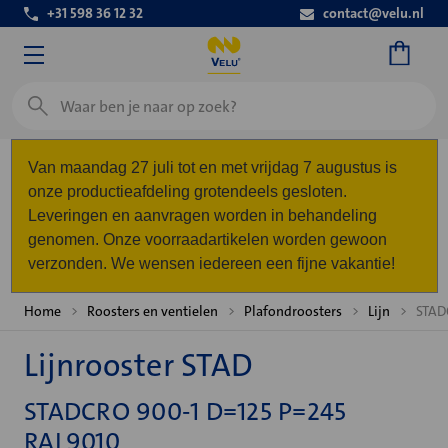
+31 598 36 12 32
contact@velu.nl
Zoeken
Van maandag 27 juli tot en met vrijdag 7 augustus is
onze productieafdeling grotendeels gesloten.
Leveringen en aanvragen worden in behandeling
genomen. Onze voorraadartikelen worden gewoon
verzonden. We wensen iedereen een fijne vakantie!
Home
Roosters en ventielen
Plafondroosters
Lijn
STAD
Lijnrooster STAD
STADCRO 900-1 D=125 P=245
RAL9010