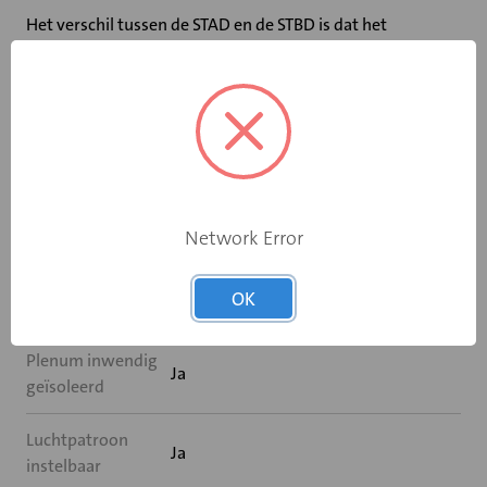
Het verschil tussen de STAD en de STBD is dat het
lijnrooster STAD naar twee zijden kan uitblazen en het
lijnrooster STBD maar naar één zijde.
De SROD is de retouruitvoering en is qua uiterlijk gelijk
aan de STAD/STBD.
Network Error
Specificaties
OK
Zonder plenum
Nee
Plenum inwendig
Ja
geïsoleerd
Luchtpatroon
Ja
instelbaar