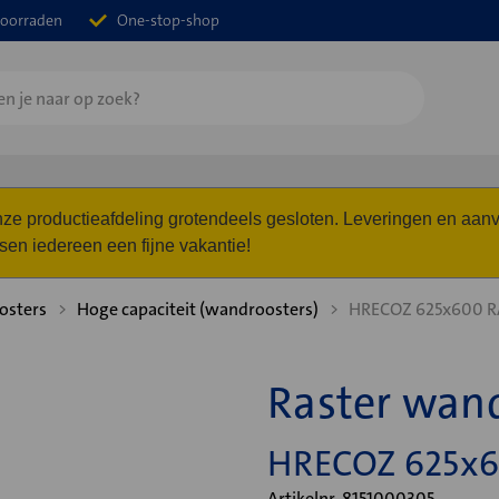
oorraden
One-stop-shop
 onze productieafdeling grotendeels gesloten. Leveringen en a
n iedereen een fijne vakantie!
osters
Hoge capaciteit (wandroosters)
HRECOZ 625x600 R
Raster wan
HRECOZ 625x6
Artikelnr. 8151000305