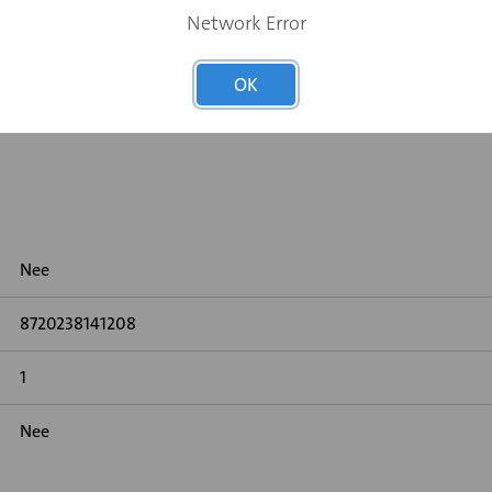
Network Error
OK
Nee
8720238141208
1
Nee