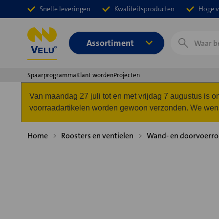
Snelle leveringen
Kwaliteitsproducten
Hoge v
Zoeken
Assortiment
Spaarprogramma
Klant worden
Projecten
Van maandag 27 juli tot en met vrijdag 7 augustus is
voorraadartikelen worden gewoon verzonden. We wense
Home
Roosters en ventielen
Wand- en doorvoerro