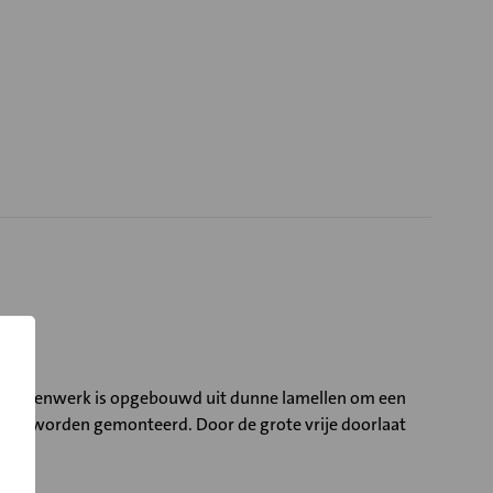
ium binnenwerk is opgebouwd uit dunne lamellen om een
reik te worden gemonteerd. Door de grote vrije doorlaat