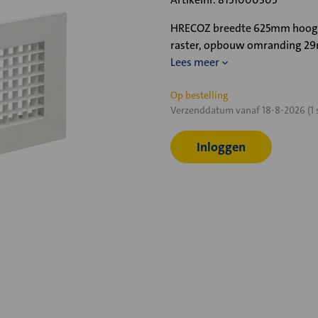
HRECOZ breedte 625mm hoogt
raster, opbouw omranding 2
Lees meer
Huidige
Op bestelling
Verzenddatum vanaf 18-8-2026 (1 
voorraad:
Inloggen