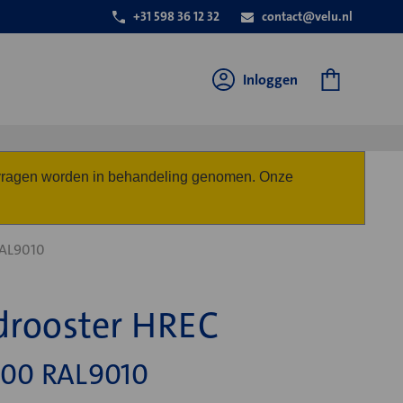
+31 598 36 12 32
contact@velu.nl
Inloggen
anvragen worden in behandeling genomen. Onze
AL9010
drooster HREC
00 RAL9010