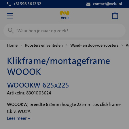
+31 598 36 12 32
contact@velu.nl
Zoeken
Home
Roosters en ventielen
Wand- en doorvoerroosters
A
Klikframe/montageframe
WOOOK
WOOOKW 625x225
Artikelnr. 8301003624
WOOOKW, breedte 625mm hoogte 225mm Los clickframe
t.b.v. WU#A
Lees meer