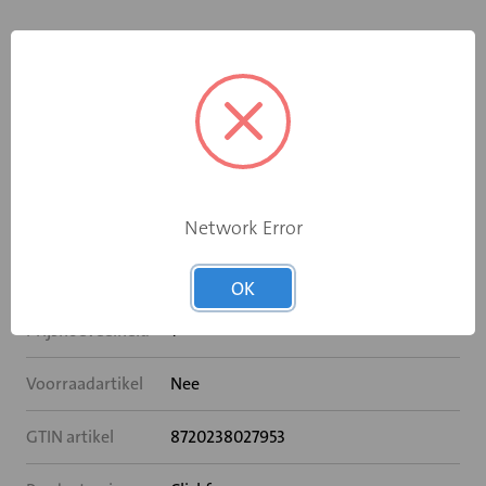
Specificaties
Breedte (mm)
625
Hoogte (mm)
225
Geïsoleerd
Nee
Network Error
Luchttoevoer
Nee
OK
Prijshoeveelheid
1
Voorraadartikel
Nee
GTIN artikel
8720238027953