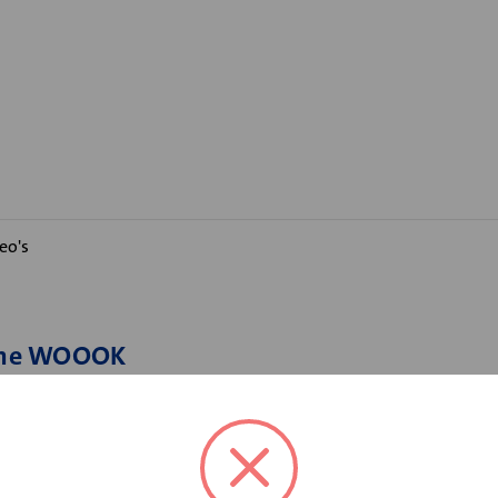
eo's
rame WOOOK
roosters in uitneembare opstelling. Op het rooster worden klemv
worden.