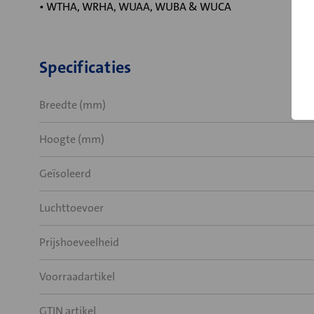
• WTHA, WRHA, WUAA, WUBA & WUCA
Specificaties
Breedte (mm)
Hoogte (mm)
Geïsoleerd
Luchttoevoer
Prijshoeveelheid
Voorraadartikel
GTIN artikel