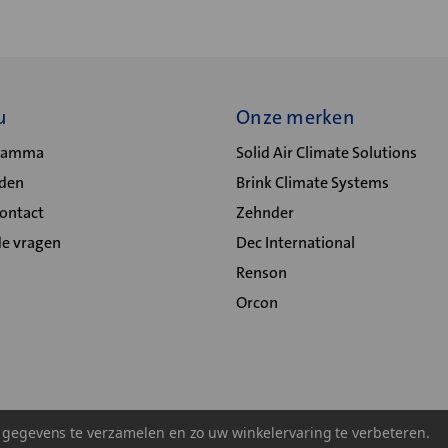
u
Onze merken
gramma
Solid Air Climate Solutions
lden
Brink Climate Systems
Contact
Zehnder
de vragen
Dec International
Renson
Orcon
m gegevens te verzamelen en zo uw winkelervaring te verbeteren.