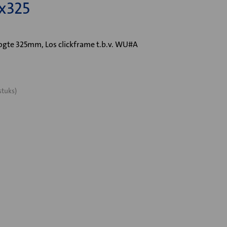
x325
e 325mm, Los clickframe t.b.v. WU#A
stuks)