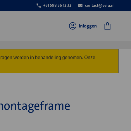
+31 598 36 12 32
contact@velu.nl
Inloggen
anvragen worden in behandeling genomen. Onze
montageframe