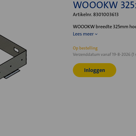
WOOOKW 325
Artikelnr. 8301003613
WOOOKW breedte 325mm hoogt
Lees meer
Huidige
Op bestelling
Verzenddatum vanaf 19-8-2026 (1 
voorraad:
Inloggen