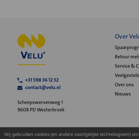
Over Vel
Spaarpro
Retour me
Service & 
Veelgestel
+31 598 36 12 32
Over ons
contact@velu.nl
Nieuws
Scheepswervenweg 1
9608 PD Westerbroek
Wij gebruiken cookies (en andere soortgelijke technologieën) o