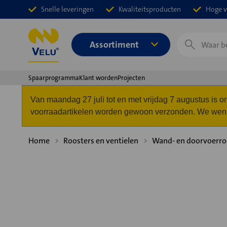
Snelle leveringen
Kwaliteitsproducten
Hoge v
Zoeken
Assortiment
Spaarprogramma
Klant worden
Projecten
Van maandag 27 juli tot en met vrijdag 7 augustus is
voorraadartikelen worden gewoon verzonden. We wense
Home
Roosters en ventielen
Wand- en doorvoerro