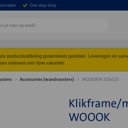
oorraden
One-stop-shop
 onze productieafdeling grotendeels gesloten. Leveringen en a
n iedereen een fijne vakantie!
osters
Accessoires (wandroosters)
WOOOKW 325x325
Klikframe/
WOOOK