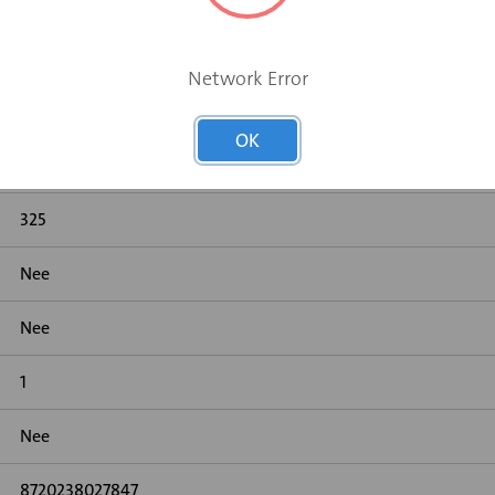
Network Error
OK
325
325
Nee
Nee
1
Nee
8720238027847