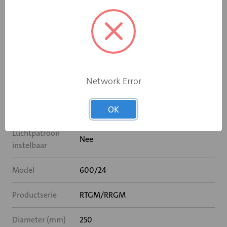
Luchttoevoer
Nee
Zonder plenum
Nee
Plenum inwendig
Nee
geïsoleerd
Network Error
Voor modulair
600 x 600 mm
systeemplafond
OK
Luchtpatroon
Nee
instelbaar
Model
600/24
Productserie
RTGM/RRGM
Diameter (mm)
250