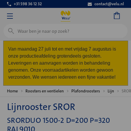
+31 598 36 12 32
contact@velu.nl
Zoeken
Van maandag 27 juli tot en met vrijdag 7 augustus is
onze productieafdeling grotendeels gesloten.
Leveringen en aanvragen worden in behandeling
genomen. Onze voorraadartikelen worden gewoon
verzonden. We wensen iedereen een fijne vakantie!
Home
Roosters en ventielen
Plafondroosters
Lijn
SROR
Lijnrooster SROR
SRORDUO 1500-2 D=200 P=320
RAL9010