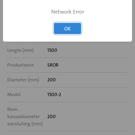
Network Error
Luchtpatroon
Nee
instelbaar
OK
Aantal spleten
2
Lengte (mm)
1500
Productserie
SROR
Diameter (mm)
200
Model
1500-2
Nom.
kanaaldiameter
200
aansluiting (mm)