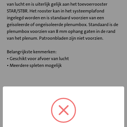
van lucht en is uiterlijk gelijk aan het toevoerrooster
STAR/STBR. Het rooster kan in het systeemplafond
ingelegd worden en is standaard voorzien van een
geïsoleerde of ongeïsoleerde plenumbox. Standaard is de
plenumbox voorzien van 8 mm ophang gaten in de rand
van het plenum. Patroonbladen zijn niet voorzien.
Belangrijkste kenmerken:
• Geschikt voor afvoer van lucht
• Meerdere spleten mogelijk
Specificaties
Zonder plenum
Nee
Plenum inwendig
Nee
geïsoleerd