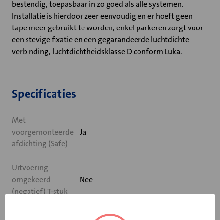
bestendig, toepasbaar in zo goed als alle systemen.
Installatie is hierdoor zeer eenvoudig en er hoeft geen
tape meer gebruikt te worden, enkel parkeren zorgt voor
een stevige fixatie en een gegarandeerde luchtdichte
verbinding, luchtdichtheidsklasse D conform Luka.
Specificaties
Met
voorgemonteerde
Ja
afdichting (Safe)
Uitvoering
omgekeerd
Nee
(negatief) T-stuk
Diameter (mm)
630