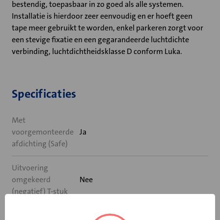
bestendig, toepasbaar in zo goed als alle systemen.
Installatie is hierdoor zeer eenvoudig en er hoeft geen
tape meer gebruikt te worden, enkel parkeren zorgt voor
een stevige fixatie en een gegarandeerde luchtdichte
verbinding, luchtdichtheidsklasse D conform Luka.
Specificaties
Met
voorgemonteerde
Ja
afdichting (Safe)
Uitvoering
omgekeerd
Nee
(negatief) T-stuk
Diameter (mm)
355