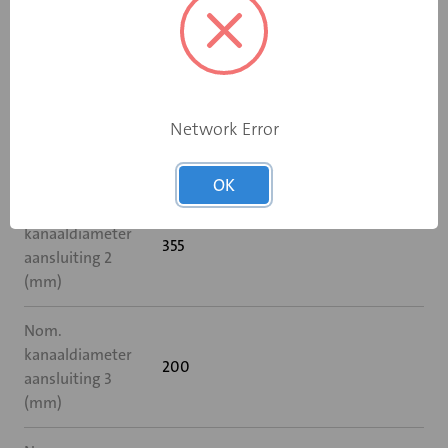
Diameter 2 (mm)
355
Nom.
kanaaldiameter
355
Network Error
aansluiting 1
(mm)
OK
Nom.
kanaaldiameter
355
aansluiting 2
(mm)
Nom.
kanaaldiameter
200
aansluiting 3
(mm)