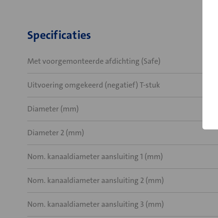
Specificaties
Met voorgemonteerde afdichting (Safe)
Uitvoering omgekeerd (negatief) T-stuk
Diameter (mm)
Diameter 2 (mm)
Nom. kanaaldiameter aansluiting 1 (mm)
Nom. kanaaldiameter aansluiting 2 (mm)
Nom. kanaaldiameter aansluiting 3 (mm)