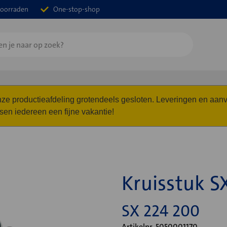
oorraden
One-stop-shop
 onze productieafdeling grotendeels gesloten. Leveringen en a
n iedereen een fijne vakantie!
Kruisstuk S
SX 224 200
Artikelnr. 5050001170