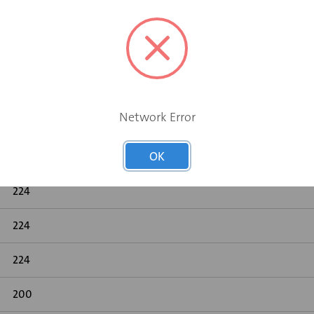
Ja
Network Error
Nee
OK
224
224
224
224
200