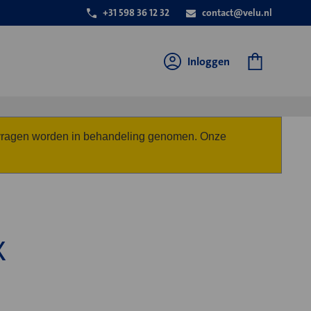
+31 598 36 12 32
contact@velu.nl
Inloggen
anvragen worden in behandeling genomen. Onze
X