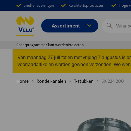
Snelle leveringen
Kwaliteitsproducten
Hoge v
Zoeken
Assortiment
Spaarprogramma
Klant worden
Projecten
Van maandag 27 juli tot en met vrijdag 7 augustus is
voorraadartikelen worden gewoon verzonden. We wense
Home
Ronde kanalen
T-stukken
SX 224 200