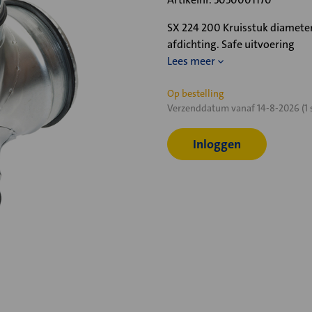
SX 224 200 Kruisstuk diamet
afdichting. Safe uitvoering
Lees meer
Huidige
Op bestelling
Verzenddatum vanaf 14-8-2026 (1 
voorraad:
Inloggen