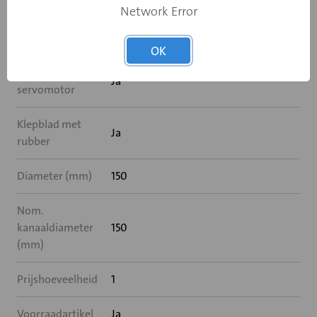
Network Error
Specificaties
OK
Geschikt voor
Ja
servomotor
Klepblad met
Ja
rubber
Diameter (mm)
150
Nom.
kanaaldiameter
150
(mm)
Prijshoeveelheid
1
Voorraadartikel
Ja