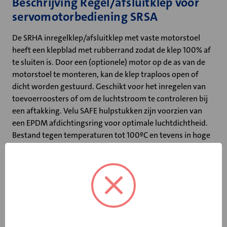
Beschrijving Regel/afsluitklep voor
servomotorbediening SRSA
De SRHA inregelklep/afsluitklep met vaste motorstoel
heeft een klepblad met rubberrand zodat de klep 100% af
te sluiten is. Door een (optionele) motor op de as van de
motorstoel te monteren, kan de klep traploos open of
dicht worden gestuurd. Geschikt voor het inregelen van
toevoerroosters of om de luchtstroom te controleren bij
een aftakking. Velu SAFE hulpstukken zijn voorzien van
een EPDM afdichtingsring voor optimale luchtdichtheid.
Bestand tegen temperaturen tot 100ºC en tevens in hoge
mate chemisch bestendig, toepasbaar in zo goed als alle
systemen. Installatie is hierdoor zeer eenvoudig en er
hoeft geen tape meer gebruikt te worden, enkel parkeren
zorgt voor een stevige fixatie en een gegarandeerde
luchtdichte verbinding, luchtdichtheidsklasse D conform
Luka.