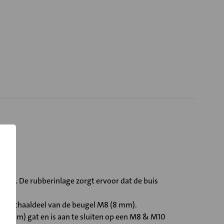
len. De rubberinlage zorgt ervoor dat de buis
één schaaldeel van de beugel M8 (8 mm).
(10 mm) gat en is aan te sluiten op een M8 & M10