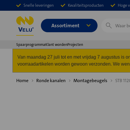
Snelle leveringen
Kwaliteitsproducten
Hoge v
Zoeken
Assortiment
Spaarprogramma
Klant worden
Projecten
Van maandag 27 juli tot en met vrijdag 7 augustus is
voorraadartikelen worden gewoon verzonden. We wense
Home
Ronde kanalen
Montagebeugels
STB 112