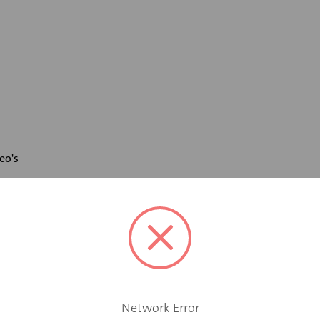
eo's
rubber inlage
en en bevestigen van spirobuizen of andere ronde ventilatiekana
onantie.
zinkt stalen beugel met één aangelaste moer in het midden van 
Network Error
t stalen beugel met aan beide punten van het schaaldeel een M10 