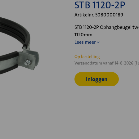
STB 1120-2P
Artikelnr. 5080000189
STB 1120-2P Ophangbeugel twe
1120mm
Lees meer
Huidige
Op bestelling
Verzenddatum vanaf 14-8-2026 (1 
voorraad:
Inloggen