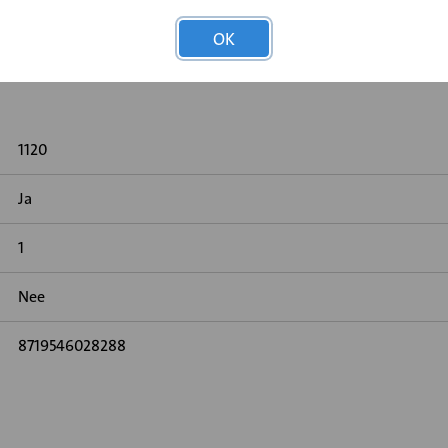
OK
1120
Ja
1
Nee
8719546028288