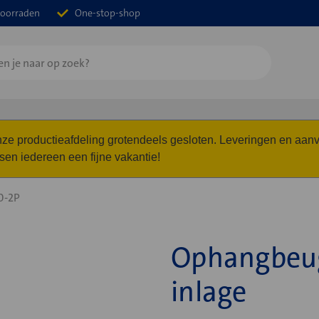
oorraden
One-stop-shop
 onze productieafdeling grotendeels gesloten. Leveringen en a
n iedereen een fijne vakantie!
0-2P
Ophangbeug
inlage