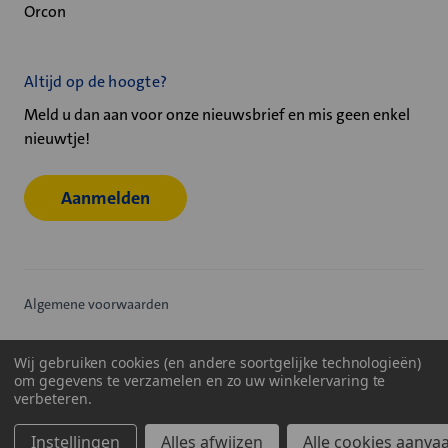
Orcon
Altijd op de hoogte?
Meld u dan aan voor onze nieuwsbrief en mis geen enkel
nieuwtje!
Aanmelden
Algemene voorwaarden
Privacy statement
Wij gebruiken cookies (en andere soortgelijke technologieën)
om gegevens te verzamelen en zo uw winkelervaring te
Cookiebeleid
verbeteren.
© 2026
Velu - Onderdeel van de Nijburg Industry Group
Instellingen
Alles afwijzen
Alle cookies aanva