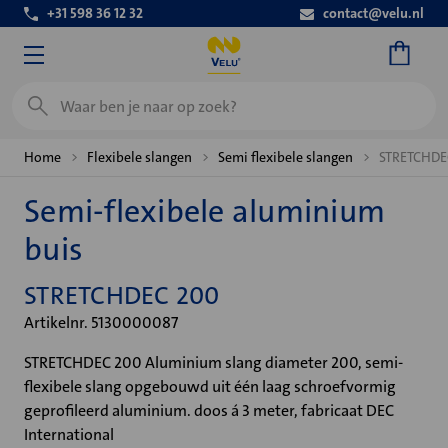
+31 598 36 12 32
contact@velu.nl
Zoeken
Home
Flexibele slangen
Semi flexibele slangen
STRETCHDE
Semi-flexibele aluminium
buis
STRETCHDEC 200
Artikelnr. 5130000087
STRETCHDEC 200 Aluminium slang diameter 200, semi-
flexibele slang opgebouwd uit één laag schroefvormig
geprofileerd aluminium. doos á 3 meter, fabricaat DEC
International