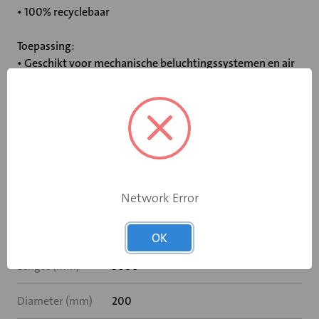
• 100% recyclebaar
Toepassing:
• Geschikt voor mechanische beluchtingssystemen en air
conditioning systemen
• In systemen waar dampen afgezogen worden
• Bovengenoemde systemen waarbij een bijzondere
mechanische sterkte vereist wordt
Specificaties
Network Error
Materiaal
Geprofileerd aluminium
OK
Lengte (mm)
3000
Diameter (mm)
200