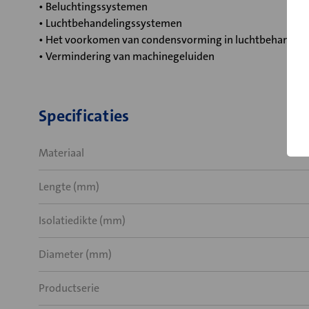
• Beluchtingssystemen
• Luchtbehandelingssystemen
• Het voorkomen van condensvorming in luchtbehandel
• Vermindering van machinegeluiden
Specificaties
Materiaal
Lengte (mm)
Isolatiedikte (mm)
Diameter (mm)
Productserie