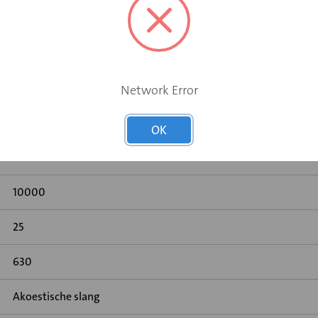
ingssystemen
Network Error
OK
Aluminium laminaat
10000
25
630
Akoestische slang