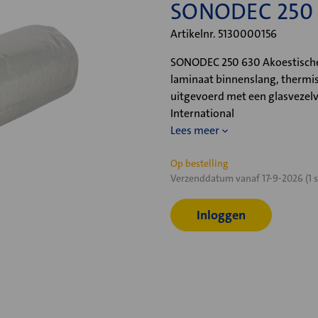
SONODEC 250
Artikelnr. 5130000156
SONODEC 250 630 Akoestische
laminaat binnenslang, thermis
uitgevoerd met een glasvezelv
International
Lees meer
Huidige
Op bestelling
Verzenddatum vanaf 17-9-2026 (1 s
voorraad:
Inloggen