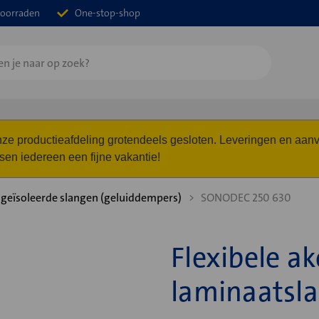
oorraden
One-stop-shop
 onze productieafdeling grotendeels gesloten. Leveringen en a
n iedereen een fijne vakantie!
 geïsoleerde slangen (geluiddempers)
SONODEC 250 630
Flexibele ak
laminaatsl