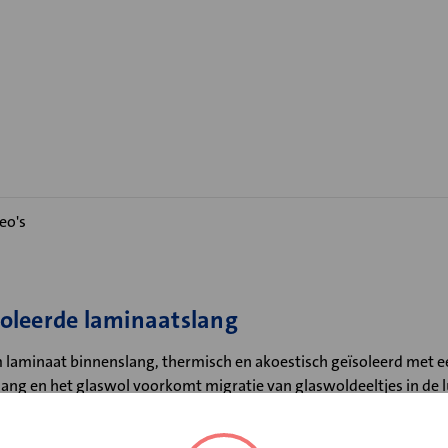
eo's
isoleerde laminaatslang
 laminaat binnenslang, thermisch en akoestisch geïsoleerd met 
lang en het glaswol voorkomt migratie van glaswoldeeltjes in de 