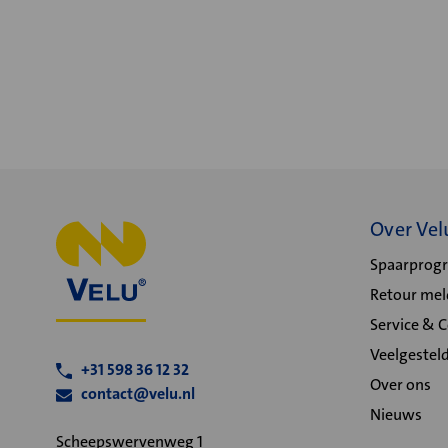
Over Vel
Spaarpro
Retour me
Service & 
Veelgestel
+31 598 36 12 32
Over ons
contact@velu.nl
Nieuws
Scheepswervenweg 1