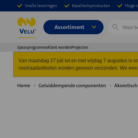
Snelle leveringen
Kwaliteitsproducten
Hoge v
Zoeken
Assortiment
Spaarprogramma
Klant worden
Projecten
Van maandag 27 juli tot en met vrijdag 7 augustus is
voorraadartikelen worden gewoon verzonden. We wense
Home
Geluiddempende componenten
Akoestisch