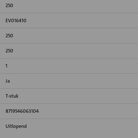
250
EV016410
250
250
1
Ja
T-stuk
8719546063104
Uitlopend