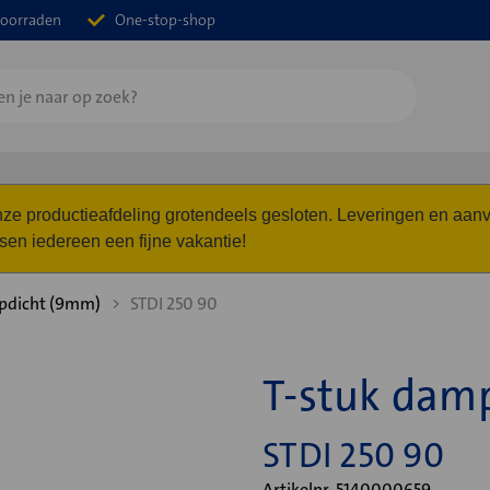
oorraden
One-stop-shop
 onze productieafdeling grotendeels gesloten. Leveringen en a
n iedereen een fijne vakantie!
dicht (9mm)
STDI 250 90
T-stuk damp
STDI 250 90
Artikelnr. 5140000659