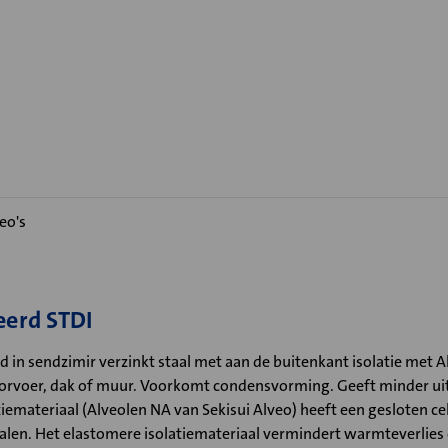
eo's
eerd STDI
d in sendzimir verzinkt staal met aan de buitenkant isolatie met 
doorvoer, dak of muur. Voorkomt condensvorming. Geeft minder uit
emateriaal (Alveolen NA van Sekisui Alveo) heeft een gesloten ce
nalen. Het elastomere isolatiemateriaal vermindert warmteverlies