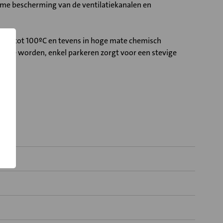
ame bescherming van de ventilatiekanalen en
uren tot 100ºC en tevens in hoge mate chemisch
ikt te worden, enkel parkeren zorgt voor een stevige