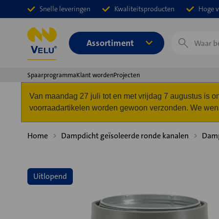
Snelle leveringen
Kwaliteitsproducten
Hoge v
Zoeken
Assortiment
Spaarprogramma
Klant worden
Projecten
Van maandag 27 juli tot en met vrijdag 7 augustus is
voorraadartikelen worden gewoon verzonden. We wense
Home
Dampdicht geïsoleerde ronde kanalen
Damp
Uitlopend