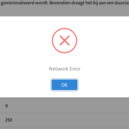
e geminimaliseerd wordt. Bovendien draagt het bij aan een duurz
htingsring voor optimale luchtdichtheid. Bestand tegen temperat
llatie is hierdoor zeer eenvoudig en er hoeft geen tape meer gebru
htdichtheidsklasse D conform Luka.
Network Error
Nee
OK
Nee
9
250