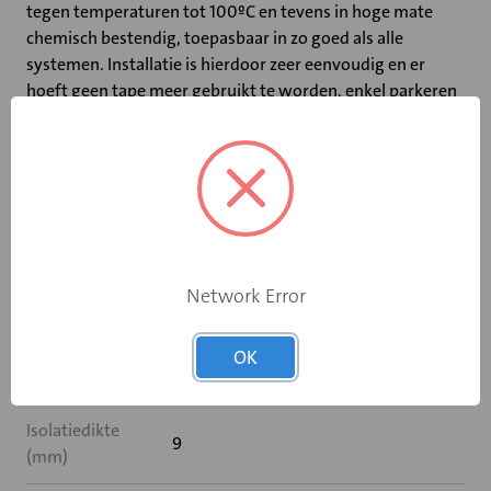
tegen temperaturen tot 100ºC en tevens in hoge mate
chemisch bestendig, toepasbaar in zo goed als alle
systemen. Installatie is hierdoor zeer eenvoudig en er
hoeft geen tape meer gebruikt te worden, enkel parkeren
zorgt voor een stevige fixatie en een gegarandeerde
luchtdichte verbinding, luchtdichtheidsklasse D conform
Luka.
Specificaties
Network Error
Buisverloop
Nee
OK
Hulpstukverloop
Nee
Isolatiedikte
9
(mm)