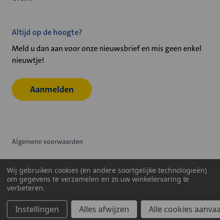
Altijd op de hoogte?
Meld u dan aan voor onze nieuwsbrief en mis geen enkel
nieuwtje!
Aanmelden
Algemene voorwaarden
Privacy statement
Wij gebruiken cookies (en andere soortgelijke technologieën)
om gegevens te verzamelen en zo uw winkelervaring te
Cookiebeleid
verbeteren.
© 2026
Velu - Onderdeel van de Nijburg Industry Group
Instellingen
Alles afwijzen
Alle cookies aanva