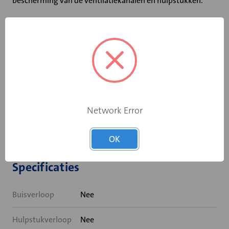
bescherming van de ventilatiekanalen en hulpstukken.
Velu SAFE hulpstukken zijn voorzien van een EPDM
afdichtingsring voor optimale luchtdichtheid. Bestand
tegen temperaturen tot 100ºC en tevens in hoge mate
chemisch bestendig, toepasbaar in zo goed als alle
systemen. Installatie is hierdoor zeer eenvoudig en er
hoeft geen tape meer gebruikt te worden, enkel parkeren
zorgt voor een stevige fixatie en een gegarandeerde
Network Error
luchtdichte verbinding, luchtdichtheidsklasse D conform
Luka.
OK
Specificaties
Buisverloop
Nee
Hulpstukverloop
Nee