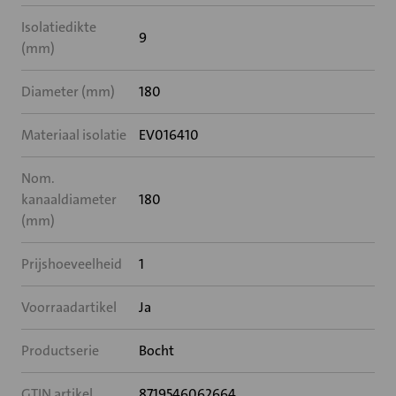
Isolatiedikte
9
(mm)
Diameter (mm)
180
Materiaal isolatie
EV016410
Nom.
kanaaldiameter
180
(mm)
Prijshoeveelheid
1
Voorraadartikel
Ja
Productserie
Bocht
GTIN artikel
8719546062664