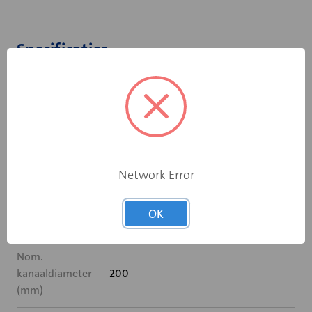
Specificaties
Met gaas
Nee
Geschikt voor
Nee
aanzuig
Verticaal
Network Error
Nee
uitblazend
OK
Diameter (mm)
200
Nom.
kanaaldiameter
200
(mm)