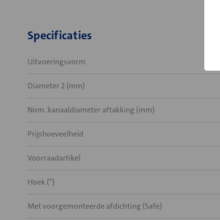
Specificaties
Uitvoeringsvorm
Diameter 2 (mm)
Nom. kanaaldiameter aftakking (mm)
Prijshoeveelheid
Voorraadartikel
Hoek (°)
Met voorgemonteerde afdichting (Safe)