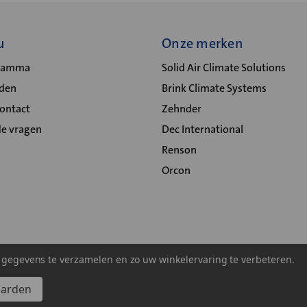
u
Onze merken
gramma
Solid Air Climate Solutions
lden
Brink Climate Systems
Contact
Zehnder
de vragen
Dec International
Renson
Orcon
m gegevens te verzamelen en zo uw winkelervaring te verbeteren.
aarden