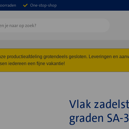
oorraden
One-stop-shop
 onze productieafdeling grotendeels gesloten. Leveringen en a
n iedereen een fijne vakantie!
Vlak zadels
graden SA-3