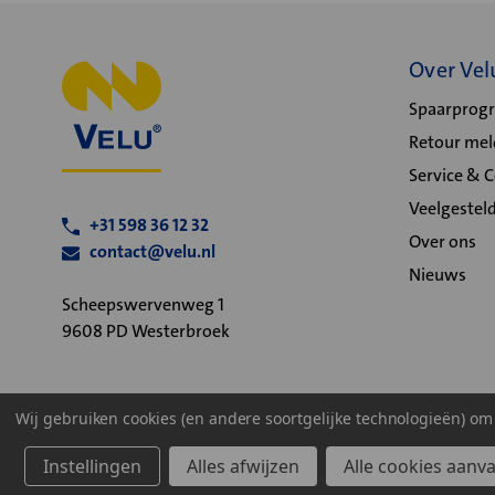
Over Vel
Spaarpro
Retour me
Service & 
Veelgestel
+31 598 36 12 32
Over ons
contact@velu.nl
Nieuws
Scheepswervenweg 1
9608 PD Westerbroek
Wij gebruiken cookies (en andere soortgelijke technologieën) o
Algemene voorwaarden
Privacy statement
Cookiebeleid
Instellingen
Alles afwijzen
Alle cookies aanv