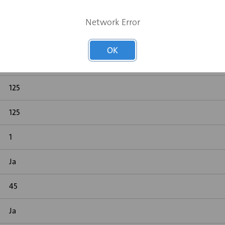
Network Error
OK
Rond luchtkanaal
125
125
1
Ja
45
Ja