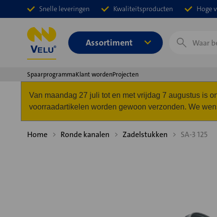
Snelle leveringen
Kwaliteitsproducten
Hoge v
Zoeken
Assortiment
Spaarprogramma
Klant worden
Projecten
Van maandag 27 juli tot en met vrijdag 7 augustus is
voorraadartikelen worden gewoon verzonden. We wense
Home
Ronde kanalen
Zadelstukken
SA-3 125