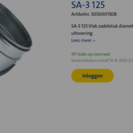
SA-3 125
Artikelnr. 5050001508
SA-3 125 Vlak zadelstuk diame
uitvoering
Lees meer
Huidige
157 stuks op voorraad
Verzenddatum vanaf 10-8-2026 (1 
voorraad:
Inloggen