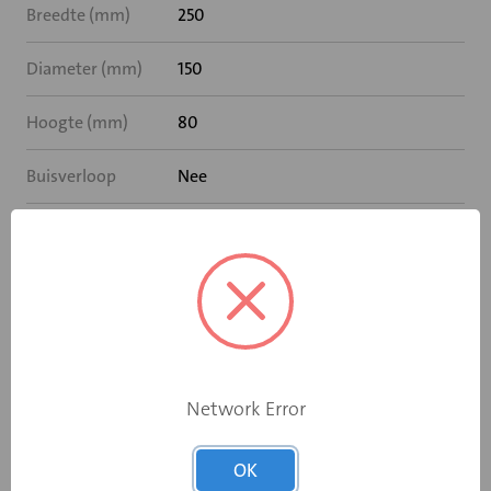
Breedte (mm)
250
Diameter (mm)
150
Hoogte (mm)
80
Buisverloop
Nee
Buisdeksel
Nee
Hulpstukdeksel
Nee
Hulpstukverloop
Nee
Materiaal
Staal
Network Error
Met inbouwraam
Nee
OK