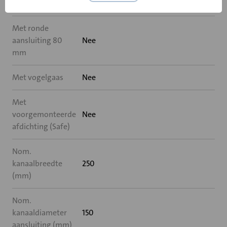
Met insectengaas
Nee
Met ronde
aansluiting 80
Nee
mm
Met vogelgaas
Nee
Met
voorgemonteerde
Nee
afdichting (Safe)
Nom.
kanaalbreedte
250
(mm)
Nom.
kanaaldiameter
150
aansluiting (mm)