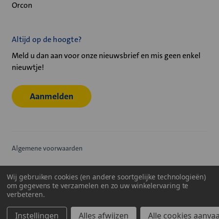
Orcon
Altijd op de hoogte?
Meld u dan aan voor onze nieuwsbrief en mis geen enkel
nieuwtje!
Aanmelden
Algemene voorwaarden
Privacy statement
Wij gebruiken cookies (en andere soortgelijke technologieën)
om gegevens te verzamelen en zo uw winkelervaring te
Cookiebeleid
verbeteren.
© 2026
Velu - Onderdeel van de Nijburg Industry Group
Instellingen
Alles afwijzen
Alle cookies aanva