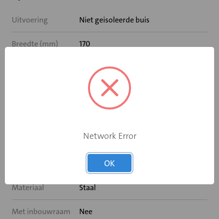
Uitvoering
Niet geisoleerde buis
Breedte (mm)
170
Hoogte (mm)
80
Buisverloop
Nee
Buisdeksel
Nee
Network Error
Hulpstukdeksel
Nee
OK
Hulpstukverloop
Nee
Materiaal
Staal
Met inbouwraam
Nee