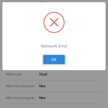
Diameter (mm)
160
Hoogte (mm)
90
Buisverloop
Nee
Buisdeksel
Nee
Network Error
Hulpstukdeksel
Nee
OK
Hulpstukverloop
Nee
Materiaal
Staal
Met inbouwraam
Nee
Met insectengaas
Nee