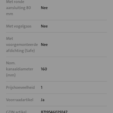
Met ronde
aansluiting 80
Nee
mm
Met vogelgaas
Nee
Met
voorgemonteerde
Nee
afdichting (Safe)
Nom.
kanaaldiameter
160
(mm)
Prijshoeveelheid
1
Voorraadartikel
Ja
GTIN artikel
8719546029247