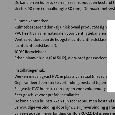
De kanalen en hulpstukken zijn zeer robuust en bestand
slechts 90 mm (kanaalhoogte 80 mm). Dit maakt het syste
Slimme kenmerken:
Ruimtebesparend dankzij uniek ovaal productdesign, ide
PVC heeft van alle materialen voor ventilatiekanalen de 
Ventiza voldoet aan de hoogste luchtdichtheidsklasse ATC
luchtdichtheidsklasse D.
100% Recyclebaar
Frisse blauwe kleur (RAL5012), die wordt geassocieerd me
Installatiegemak:
Werken met slagvast PVC in plaats van staal (niet schroe
Gegarandeerd een sterke verbinding, bestand tegen het s
Slagvaste PVC hulpstukken zorgen voor voldoende grip en
Zeer geschikt voor prefab installaties.
De kanalen en hulpstukken zijn zeer robuust en bestand 
Eenvoudige verbinding door lijm. De lijmverbinding gara
van een goede lijmverbinding Griffon RU-22. Dit is een sn