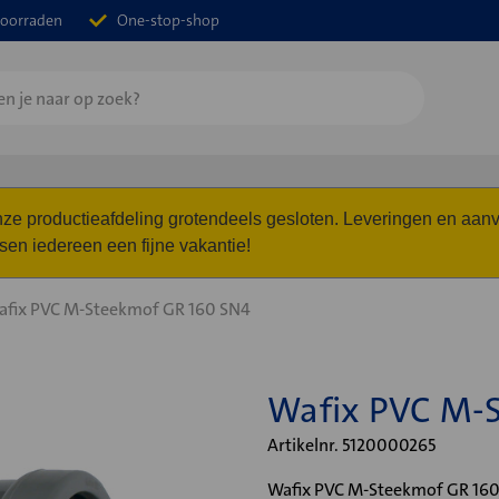
oorraden
One-stop-shop
 onze productieafdeling grotendeels gesloten. Leveringen en a
n iedereen een fijne vakantie!
afix PVC M-Steekmof GR 160 SN4
Wafix PVC M-
Artikelnr. 5120000265
Wafix PVC M-Steekmof GR 160