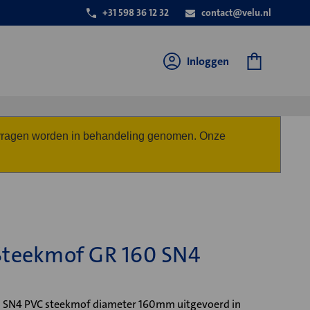
+31 598 36 12 32
contact@velu.nl
Inloggen
anvragen worden in behandeling genomen. Onze
Steekmof GR 160 SN4
 SN4 PVC steekmof diameter 160mm uitgevoerd in