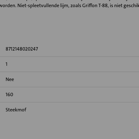
orden. Niet-spleetvullende lijm, zoals Griffon T-88, is niet geschi
8712148020247
1
Nee
160
Steekmof