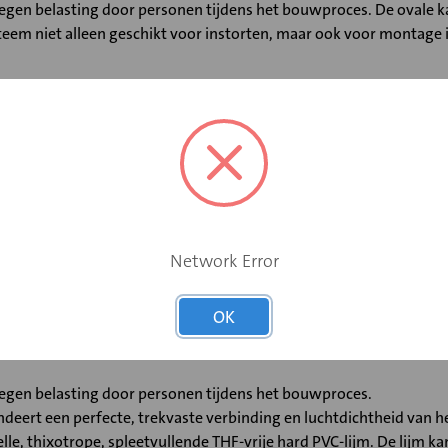
 tegen belasting door personen tijdens het bouwproces. De oval
em niet alleen geschikt voor instorten, maar ook voor montage in
aal voor situaties met de lage inbouwhoogte van betonnen vloere
laagste wandruwheid. De lage wandruwheid leidt tot minder vuilaf
1 (Air Tightness Class 1) conform NEN-EN 17192:2019, ATC1 is drie
t lucht.
Network Error
ven en tapen maar lijmen). Bespaar meer dan 25% installatietijd 
OK
torten van beton.
 perfecte aansluiting op de lichtgewicht, robuuste PVC kanalen.
tegen belasting door personen tijdens het bouwproces.
ndeert een perfecte, trekvaste verbinding en luchtdichtheid van 
elle, thixotrope, spleetvullende THF-vrije hard PVC-lijm. De lijm 