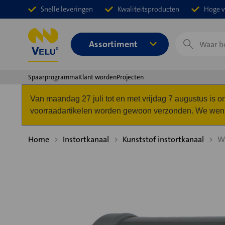
Snelle leveringen
Kwaliteitsproducten
Hoge v
Zoeken
Assortiment
Spaarprogramma
Klant worden
Projecten
Van maandag 27 juli tot en met vrijdag 7 augustus is
voorraadartikelen worden gewoon verzonden. We wense
Home
Instortkanaal
Kunststof instortkanaal
W