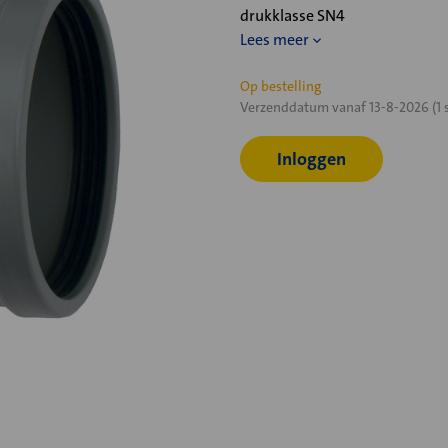
drukklasse SN4
Lees meer
Huidige
Op bestelling
Verzenddatum vanaf 13-8-2026 (1 
voorraad:
Inloggen