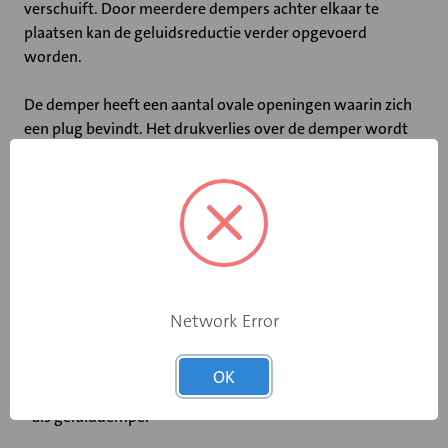
verschuift. Door meerdere dempers achter elkaar te
plaatsen kan de geluidsreductie verder opgevoerd
worden.
De demper heeft een aantal ovale openingen waarin zich
een plug bevindt. Het drukverlies over de demper wordt
geregeld door een of meerdere plug gen te verwijderen.
Door het speciale geluidsabsorberende materiaal en de
vormgeving van de openingen blijft de geluidsproductie
van de demper zelf laag, zelfs bij grote drukval. De Inno
dempers hebben ook een kleine opening die gebruikt kan
worden om het druk verschil over de demper te meten.
Network Error
Toepassing,
- als invoegdemper
- beluchtingssystemen
OK
- luchtbehandelingssystemen
- als geluiddemper