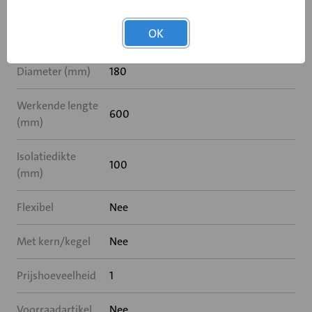
Specificaties
OK
Diameter (mm)
180
Werkende lengte
600
(mm)
Isolatiedikte
100
(mm)
Flexibel
Nee
Met kern/kegel
Nee
Prijshoeveelheid
1
Voorraadartikel
Nee