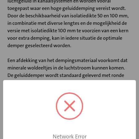
luchtgeluid in kanaalsystemen en worden vooral
toegepast waar een hoge geluiddemping vereist wordt.
Door de beschikbaarheid van isolatiedikte 50 en 100 mm,
in combinatie met diverse lengtes en de mogelijkheid de
versie met isolatiedikte 100 mm te voorzien van een kern
voor extra demping, kan in iedere situatie de optimale
demper geselecteerd worden.
Een afdekking van het dempingsmateriaal voorkomt dat
minerale woldeeltjes in de luchtstroom kunnen komen.
De geluiddemper wordt standaard geleverd met ronde
aansluiting voorzien van rubber afdichting.
Belangrijkste kenmerken:
• Maximale luchtsnelheid: 15 m/s
• Vanaf model 315 leverbaar met kern voor extra
geluiddemping
• Leverbaar in 50 mm en 100 mm isolatiedikte
Network Error