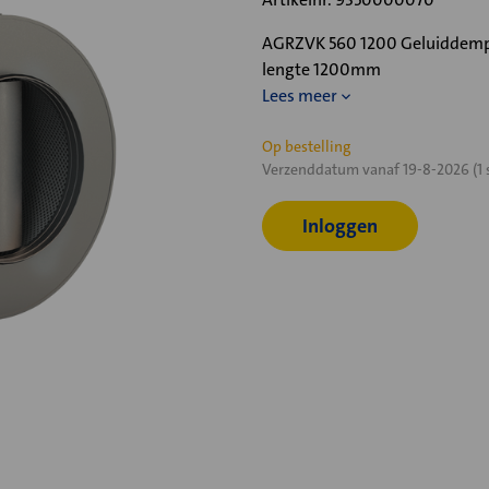
AGRZVK 560 1200 Geluiddemper
lengte 1200mm
Lees meer
Huidige
Op bestelling
Verzenddatum vanaf 19-8-2026 (1 
voorraad:
Inloggen