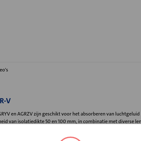
eo's
R-V
RYV en AGRZV zijn geschikt voor het absorberen van luchtgeluid
d van isolatiedikte 50 en 100 mm, in combinatie met diverse leng
iedere situatie de optimale demper geselecteerd worden.