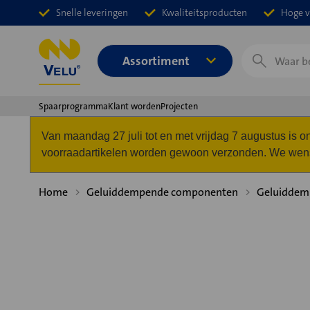
Snelle leveringen
Kwaliteitsproducten
Hoge v
Zoeken
Assortiment
Spaarprogramma
Klant worden
Projecten
Van maandag 27 juli tot en met vrijdag 7 augustus is
voorraadartikelen worden gewoon verzonden. We wense
Home
Geluiddempende componenten
Geluiddem