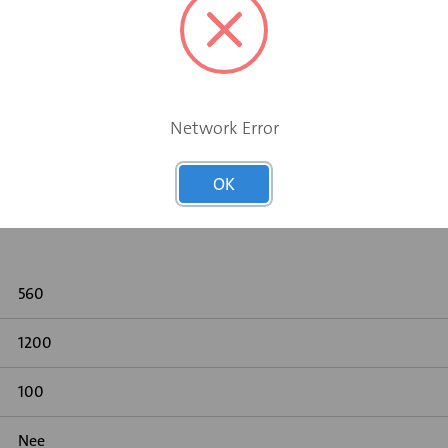
minerale woldeeltjes in de luchtstroom kunnen komen. De gelui
Network Error
demping
OK
560
1200
100
Nee