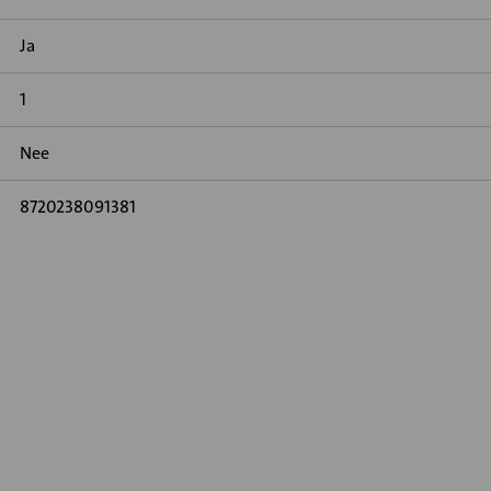
Ja
1
Nee
8720238091381