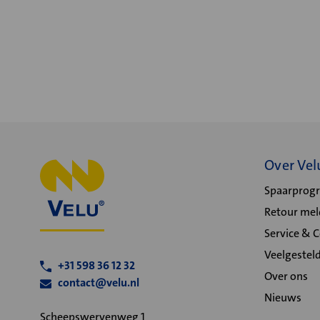
Over Vel
Spaarpro
Retour me
Service & 
Veelgestel
+31 598 36 12 32
Over ons
contact@velu.nl
Nieuws
Scheepswervenweg 1