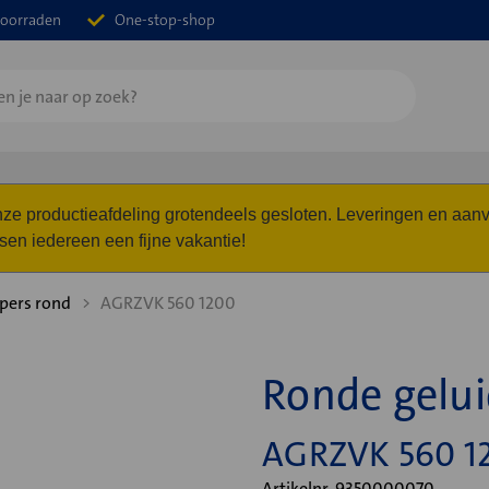
oorraden
One-stop-shop
 onze productieafdeling grotendeels gesloten. Leveringen en a
n iedereen een fijne vakantie!
pers rond
AGRZVK 560 1200
Ronde gelu
AGRZVK 560 1
Artikelnr. 9350000070