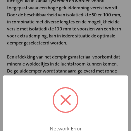
luchtgeluid in kanaalsystemen en worden vooral
toegepast waar een hoge geluiddemping vereist wordt.
Door de beschikbaarheid van isolatiedikte 50 en 100 mm,
in combinatie met diverse lengtes en de mogelijkheid de
versie met isolatiedikte 100 mm te voorzien van een kern
voor extra demping, kan in iedere situatie de optimale
demper geselecteerd worden.
Een afdekking van het dempingsmateriaal voorkomt dat
minerale woldeeltjes in de luchtstroom kunnen komen.
De geluiddemper wordt standaard geleverd met ronde
aansluiting voorzien van rubber afdichting.
Belangrijkste kenmerken:
• Maximale luchtsnelheid: 15 m/s
• Vanaf model 315 leverbaar met kern voor extra
geluiddemping
• Leverbaar in 50 mm en 100 mm isolatiedikte
Network Error