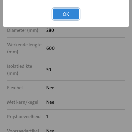
Specificaties
OK
Diameter (mm)
280
Werkende lengte
600
(mm)
Isolatiedikte
50
(mm)
Flexibel
Nee
Met kern/kegel
Nee
Prijshoeveelheid
1
Voorraadartikel
Nee