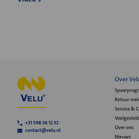
Over Vel
Spaarpro
Retour me
Service & 
Veelgestel
+31 598 36 12 32
Over ons
contact@velu.nl
Nieuws