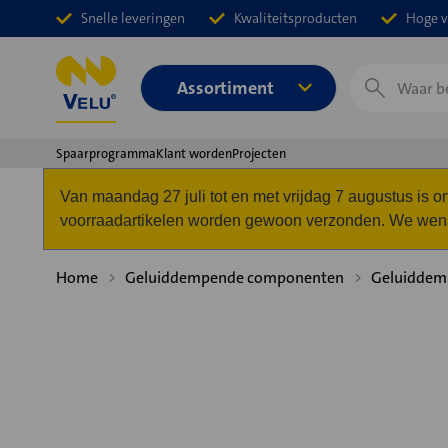
Snelle leveringen
Kwaliteitsproducten
Hoge v
Zoeken
Assortiment
Spaarprogramma
Klant worden
Projecten
Van maandag 27 juli tot en met vrijdag 7 augustus is
voorraadartikelen worden gewoon verzonden. We wense
Home
Geluiddempende componenten
Geluiddemp