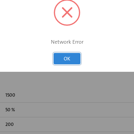
Network Error
 gemeten volgens DIN 45646 (ISO 7235)
OK
1500
50 %
200