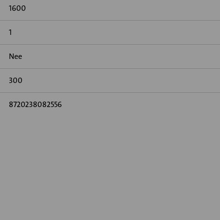
1600
1
Nee
300
8720238082556