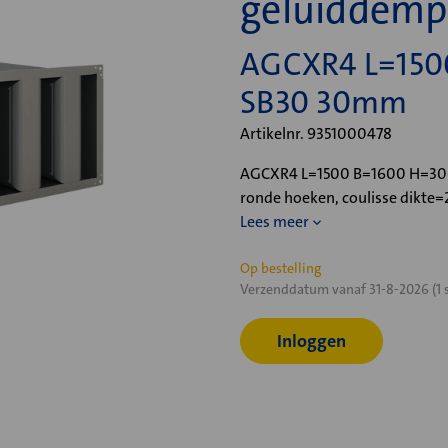
geluiddemp
AGCXR4 L=150
SB30 30mm
Artikelnr. 9351000478
AGCXR4 L=1500 B=1600 H=300,
ronde hoeken, coulisse dikte
Lees meer
Huidige
Op bestelling
Verzenddatum vanaf 31-8-2026 (1 
voorraad:
Inloggen