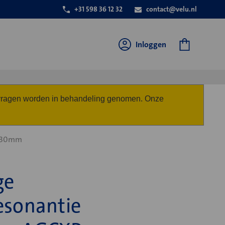
+31 598 36 12 32
contact@velu.nl
Inloggen
anvragen worden in behandeling genomen. Onze
0 30mm
ge
esonantie