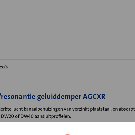
eo's
e/resonantie geluiddemper AGCXR
rkte lucht kanaalbehuizingen van verzinkt plaatstaal, en absorpt
jn DW20 of DW40 aansluitprofielen.
evoerd met afgeronde hoek in verband met minimale stromingsw