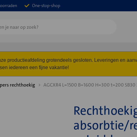
oorraden
One-stop-shop
 onze productieafdeling grotendeels gesloten. Leveringen en a
n iedereen een fijne vakantie!
ers rechthoekig
AGCXR4 L=1500 B=1600 H=300 t=200 SB3
Rechthoeki
absorbtie/r