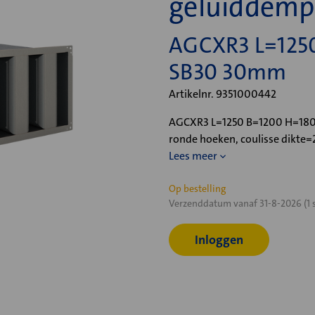
geluiddemp
AGCXR3 L=125
SB30 30mm
Artikelnr. 9351000442
AGCXR3 L=1250 B=1200 H=1800
ronde hoeken, coulisse dikte
Lees meer
Huidige
Op bestelling
Verzenddatum vanaf 31-8-2026 (1 
voorraad:
Inloggen