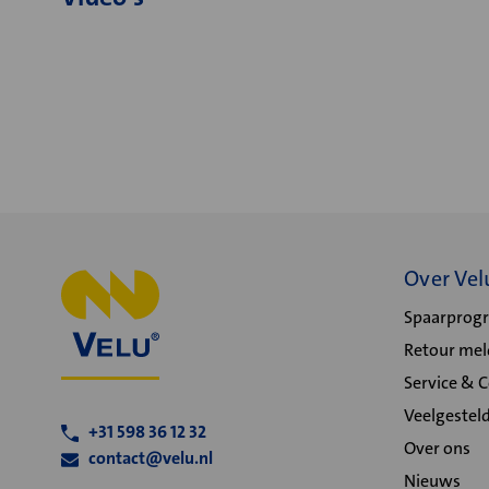
Over Vel
Spaarpro
Retour me
Service & 
Veelgestel
+31 598 36 12 32
Over ons
contact@velu.nl
Nieuws