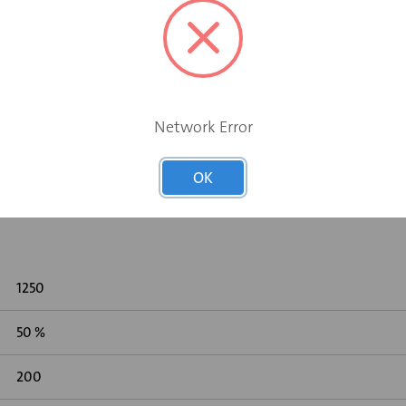
Network Error
 gemeten volgens DIN 45646 (ISO 7235)
OK
1250
50 %
200