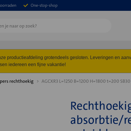
oorraden
One-stop-shop
 onze productieafdeling grotendeels gesloten. Leveringen en a
n iedereen een fijne vakantie!
ers rechthoekig
AGCXR3 L=1250 B=1200 H=1800 t=200 SB3
Rechthoeki
absorbtie/r