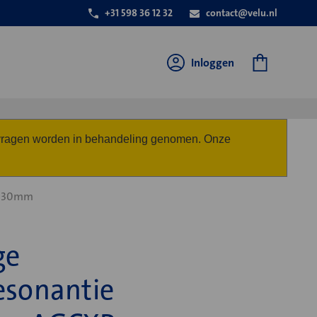
+31 598 36 12 32
contact@velu.nl
Inloggen
anvragen worden in behandeling genomen. Onze
0 30mm
ge
esonantie