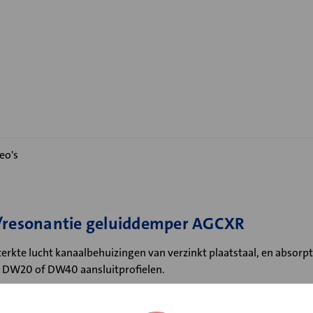
eo's
e/resonantie geluiddemper AGCXR
rkte lucht kanaalbehuizingen van verzinkt plaatstaal, en absorpt
jn DW20 of DW40 aansluitprofielen.
evoerd met afgeronde hoek in verband met minimale stromingsw