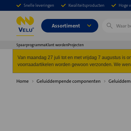
Snelle leveringen
Kwaliteitsproducten
Hoge v
Zoeken
Assortiment
Spaarprogramma
Klant worden
Projecten
Van maandag 27 juli tot en met vrijdag 7 augustus is
voorraadartikelen worden gewoon verzonden. We wense
Home
Geluiddempende componenten
Geluiddemp