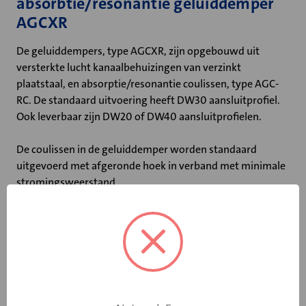
absorbtie/resonantie geluiddemper
AGCXR
De geluiddempers, type AGCXR, zijn opgebouwd uit
versterkte lucht kanaalbehuizingen van verzinkt
plaatstaal, en absorptie/resonantie coulissen, type AGC-
RC. De standaard uitvoering heeft DW30 aansluitprofiel.
Ook leverbaar zijn DW20 of DW40 aansluitprofielen.
De coulissen in de geluiddemper worden standaard
uitgevoerd met afgeronde hoek in verband met minimale
stromingsweerstand.
Belangrijkste kenmerken:
• Coulissedikte van 200 mm
• Ook leverbaar met DW20 of DW40 profiel
• Niet-brandbaar volgens DIN 4102
• Maximale luchtsnelheid tussen de coulissen: 20 m/s
• Maximale bedrijfstemperatuur: 100 ˚C