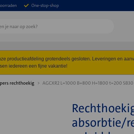
oorraden
One-stop-shop
 onze productieafdeling grotendeels gesloten. Leveringen en a
n iedereen een fijne vakantie!
ers rechthoekig
AGCXR2 L=1000 B=800 H=1800 t=200 SB3
Rechthoeki
absorbtie/r