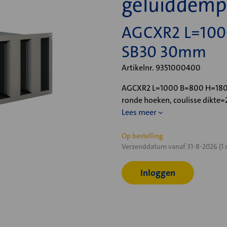
geluiddemp
AGCXR2 L=100
SB30 30mm
Artikelnr. 9351000400
AGCXR2 L=1000 B=800 H=1800,
ronde hoeken, coulisse dikte
Lees meer
Huidige
Op bestelling
Verzenddatum vanaf 31-8-2026 (1 
voorraad:
Inloggen