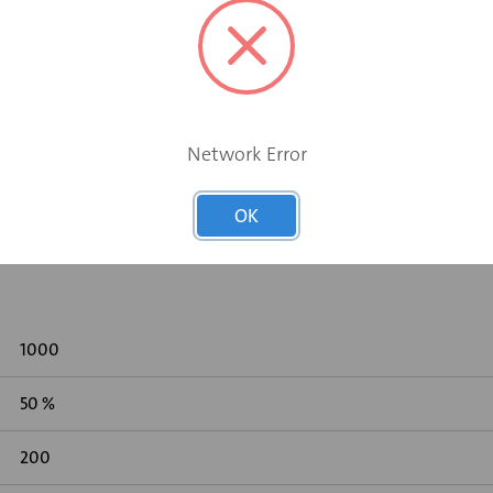
Network Error
 gemeten volgens DIN 45646 (ISO 7235)
OK
1000
50 %
200