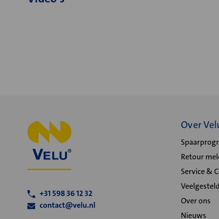
Over Vel
Spaarpro
Retour me
Service & 
Veelgestel
+31 598 36 12 32
Over ons
contact@velu.nl
Nieuws