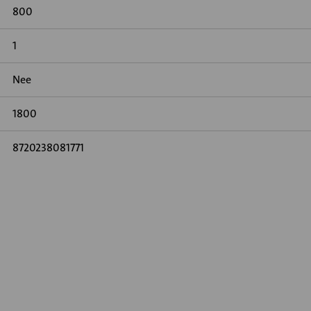
800
1
Nee
1800
8720238081771