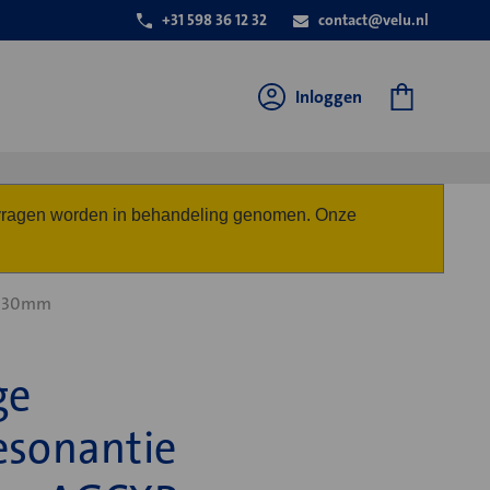
+31 598 36 12 32
contact@velu.nl
Inloggen
anvragen worden in behandeling genomen. Onze
0 30mm
ge
esonantie