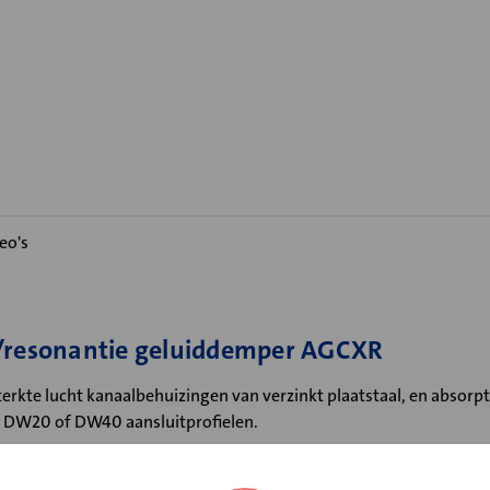
eo's
e/resonantie geluiddemper AGCXR
rkte lucht kanaalbehuizingen van verzinkt plaatstaal, en absorpt
jn DW20 of DW40 aansluitprofielen.
evoerd met afgeronde hoek in verband met minimale stromingsw