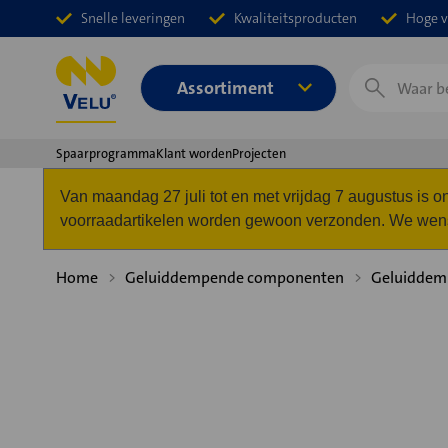
Snelle leveringen
Kwaliteitsproducten
Hoge v
Zoeken
Assortiment
Spaarprogramma
Klant worden
Projecten
Van maandag 27 juli tot en met vrijdag 7 augustus is
voorraadartikelen worden gewoon verzonden. We wense
Home
Geluiddempende componenten
Geluiddemp