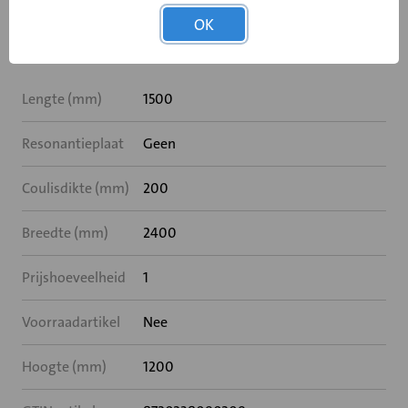
OK
Specificaties
Lengte (mm)
1500
Resonantieplaat
Geen
Coulisdikte (mm)
200
Breedte (mm)
2400
Prijshoeveelheid
1
Voorraadartikel
Nee
Hoogte (mm)
1200