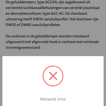
De geluiddempers, type AGCXA, zijn opgebouwd uit
versterkte luchtkanaalbehuizingen van verzinkt plaatstaal
en absorptiecoulissen, type AGC-AC. De standaard
uitvoering heeft DW30 aansluitprofiel. Ook leverbaar zijn
DW20 of DW40 aansluitprofielen.
De coulissen in de geluiddemper worden standaard
uitgevoerd met afgeronde hoek in verband met minimale
stromingsweerstand.
Belangrijkste kenmerken:
• Coulissedikte van 200 mm
• Ook leverbaar met DW20 of DW40 profiel
• Niet-brandbaar volgens DIN 4102
• Maximale luchtsnelheid tussen de coulissen: 20 m/s
• Maximale bedrijfstemperatuur: 100 ˚C
• Tussenvoegdempingen, stromingsgeluid en drukverlies
gemeten volgens DIN 45646 (ISO 7235)
Network Error