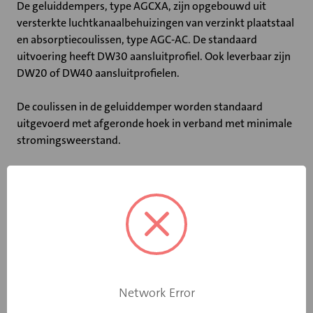
De geluiddempers, type AGCXA, zijn opgebouwd uit
versterkte luchtkanaalbehuizingen van verzinkt plaatstaal
en absorptiecoulissen, type AGC-AC. De standaard
uitvoering heeft DW30 aansluitprofiel. Ook leverbaar zijn
DW20 of DW40 aansluitprofielen.
De coulissen in de geluiddemper worden standaard
uitgevoerd met afgeronde hoek in verband met minimale
stromingsweerstand.
Belangrijkste kenmerken:
• Coulissedikte van 200 mm
• Ook leverbaar met DW20 of DW40 profiel
• Niet-brandbaar volgens DIN 4102
• Maximale luchtsnelheid tussen de coulissen: 20 m/s
• Maximale bedrijfstemperatuur: 100 ˚C
• Tussenvoegdempingen, stromingsgeluid en drukverlies
gemeten volgens DIN 45646 (ISO 7235)
Network Error