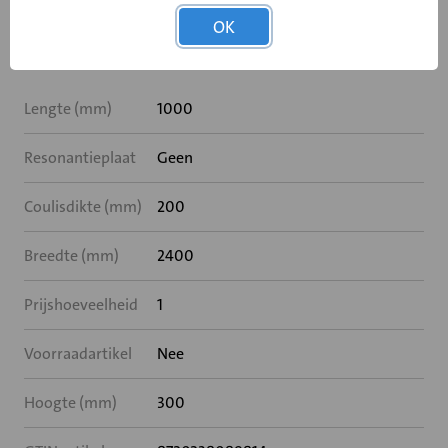
OK
Specificaties
Lengte (mm)
1000
Resonantieplaat
Geen
Coulisdikte (mm)
200
Breedte (mm)
2400
Prijshoeveelheid
1
Voorraadartikel
Nee
Hoogte (mm)
300