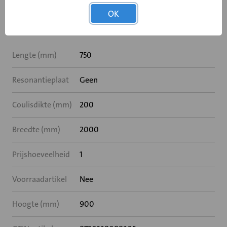
OK
Specificaties
Lengte (mm)
750
Resonantieplaat
Geen
Coulisdikte (mm)
200
Breedte (mm)
2000
Prijshoeveelheid
1
Voorraadartikel
Nee
Hoogte (mm)
900