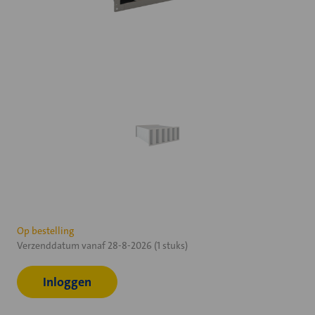
Huidige
Op bestelling
Verzenddatum vanaf 28-8-2026 (1 stuks)
voorraad:
Inloggen