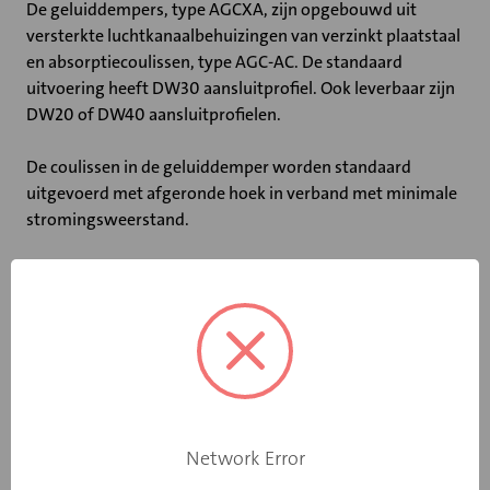
De geluiddempers, type AGCXA, zijn opgebouwd uit
versterkte luchtkanaalbehuizingen van verzinkt plaatstaal
en absorptiecoulissen, type AGC-AC. De standaard
uitvoering heeft DW30 aansluitprofiel. Ook leverbaar zijn
DW20 of DW40 aansluitprofielen.
De coulissen in de geluiddemper worden standaard
uitgevoerd met afgeronde hoek in verband met minimale
stromingsweerstand.
Belangrijkste kenmerken:
• Coulissedikte van 200 mm
• Ook leverbaar met DW20 of DW40 profiel
• Niet-brandbaar volgens DIN 4102
• Maximale luchtsnelheid tussen de coulissen: 20 m/s
• Maximale bedrijfstemperatuur: 100 ˚C
• Tussenvoegdempingen, stromingsgeluid en drukverlies
gemeten volgens DIN 45646 (ISO 7235)
Network Error