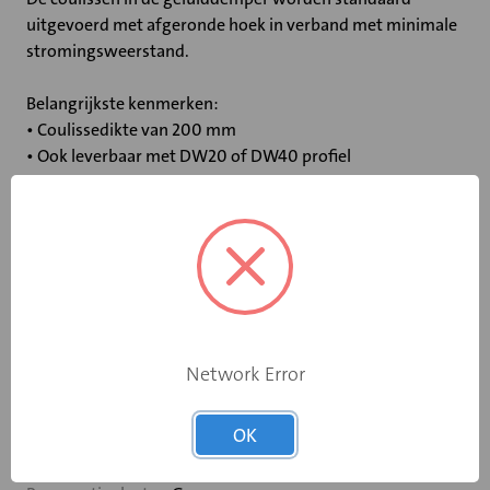
uitgevoerd met afgeronde hoek in verband met minimale
stromingsweerstand.
Belangrijkste kenmerken:
• Coulissedikte van 200 mm
• Ook leverbaar met DW20 of DW40 profiel
• Niet-brandbaar volgens DIN 4102
• Maximale luchtsnelheid tussen de coulissen: 20 m/s
• Maximale bedrijfstemperatuur: 100 ˚C
• Tussenvoegdempingen, stromingsgeluid en drukverlies
gemeten volgens DIN 45646 (ISO 7235)
Network Error
Specificaties
OK
Lengte (mm)
500