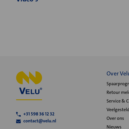
Over Vel
Spaarpro
Retour me
Service & 
Veelgestel
+31 598 36 12 32
Over ons
contact@velu.nl
Nieuws