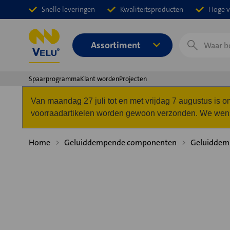
Snelle leveringen
Kwaliteitsproducten
Hoge v
Zoeken
Assortiment
Spaarprogramma
Klant worden
Projecten
Van maandag 27 juli tot en met vrijdag 7 augustus is
voorraadartikelen worden gewoon verzonden. We wense
Home
Geluiddempende componenten
Geluiddemp