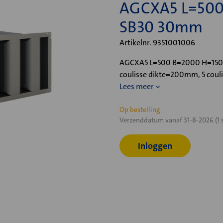
AGCXA5 L=500
SB30 30mm
Artikelnr. 9351001006
AGCXA5 L=500 B=2000 H=1500,
coulisse dikte=200mm, 5 coul
Lees meer
Huidige
Op bestelling
Verzenddatum vanaf 31-8-2026 (1 
voorraad:
Inloggen