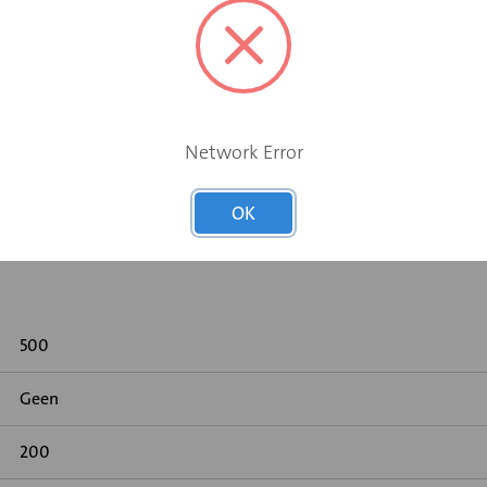
Network Error
 gemeten volgens DIN 45646 (ISO 7235)
OK
500
Geen
200