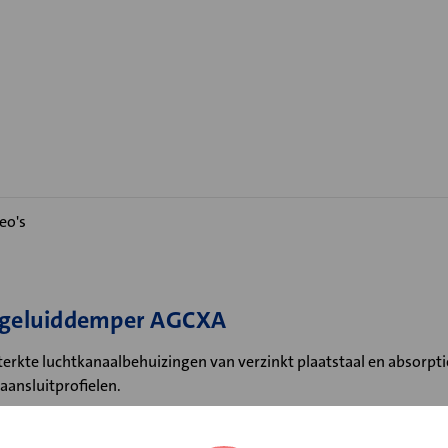
eo's
e geluiddemper AGCXA
rkte luchtkanaalbehuizingen van verzinkt plaatstaal en absorpti
ansluitprofielen.
evoerd met afgeronde hoek in verband met minimale stromingsw