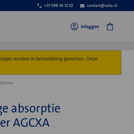
+31 598 36 12 32
contact@velu.nl
Inloggen
anvragen worden in behandeling genomen. Onze
0 30mm
e absorptie
per AGCXA