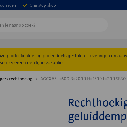
oorraden
One-stop-shop
 onze productieafdeling grotendeels gesloten. Leveringen en a
n iedereen een fijne vakantie!
ers rechthoekig
AGCXA5 L=500 B=2000 H=1500 t=200 SB3
Rechthoekig
geluiddem