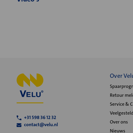
Over Vel
Spaarpro
Retour me
Service & 
Veelgestel
+31 598 36 12 32
Over ons
contact@velu.nl
Nieuws