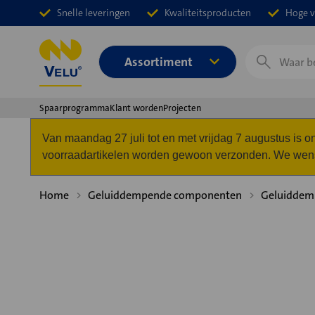
Snelle leveringen
Kwaliteitsproducten
Hoge v
Zoeken
Assortiment
Spaarprogramma
Klant worden
Projecten
Van maandag 27 juli tot en met vrijdag 7 augustus is
voorraadartikelen worden gewoon verzonden. We wense
Home
Geluiddempende componenten
Geluiddemp