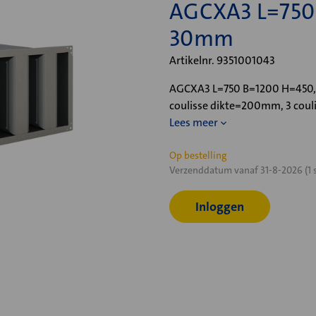
AGCXA3 L=750
30mm
Artikelnr. 9351001043
AGCXA3 L=750 B=1200 H=450, 
coulisse dikte=200mm, 3 cou
Lees meer
Huidige
Op bestelling
Verzenddatum vanaf 31-8-2026 (1 
voorraad:
Inloggen