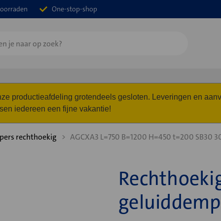
oorraden
One-stop-shop
 onze productieafdeling grotendeels gesloten. Leveringen en a
n iedereen een fijne vakantie!
ers rechthoekig
AGCXA3 L=750 B=1200 H=450 t=200 SB30 
Rechthoekig
geluiddem