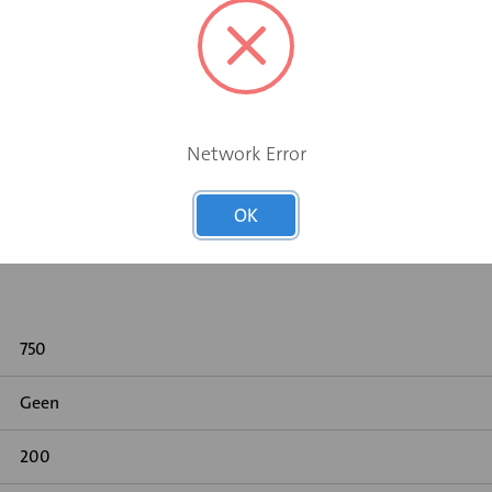
Network Error
 gemeten volgens DIN 45646 (ISO 7235)
OK
750
Geen
200