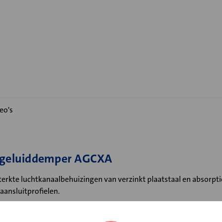
eo's
e geluiddemper AGCXA
rkte luchtkanaalbehuizingen van verzinkt plaatstaal en absorpti
ansluitprofielen.
evoerd met afgeronde hoek in verband met minimale stromingsw