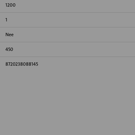
1200
1
Nee
450
8720238088145