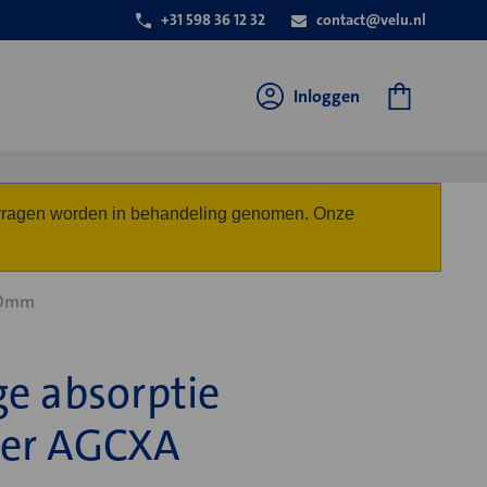
+31 598 36 12 32
contact@velu.nl
Inloggen
anvragen worden in behandeling genomen. Onze
30mm
e absorptie
per AGCXA