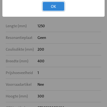
OK
Specificaties
Lengte (mm)
1250
Resonantieplaat
Geen
Coulisdikte (mm)
200
Breedte (mm)
400
Prijshoeveelheid
1
Voorraadartikel
Nee
Hoogte (mm)
300