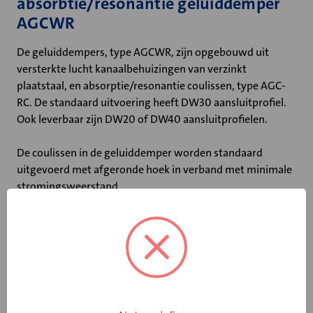
absorbtie/resonantie geluiddemper
AGCWR
De geluiddempers, type AGCWR, zijn opgebouwd uit
versterkte lucht kanaalbehuizingen van verzinkt
plaatstaal, en absorptie/resonantie coulissen, type AGC-
RC. De standaard uitvoering heeft DW30 aansluitprofiel.
Ook leverbaar zijn DW20 of DW40 aansluitprofielen.
De coulissen in de geluiddemper worden standaard
uitgevoerd met afgeronde hoek in verband met minimale
stromingsweerstand.
Belangrijkste kenmerken:
• Coulissedikte van 100 mm
• Ook leverbaar met DW20 of DW40 profiel
• Niet-brandbaar volgens DIN 4102
• Maximale luchtsnelheid tussen de coulissen: 20 m/s
• Maximale bedrijfstemperatuur: 100 ˚C