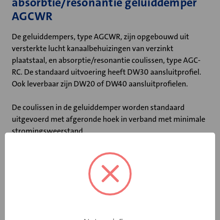
absorbtie/resonantie geluiddemper
AGCWR
De geluiddempers, type AGCWR, zijn opgebouwd uit
versterkte lucht kanaalbehuizingen van verzinkt
plaatstaal, en absorptie/resonantie coulissen, type AGC-
RC. De standaard uitvoering heeft DW30 aansluitprofiel.
Ook leverbaar zijn DW20 of DW40 aansluitprofielen.
De coulissen in de geluiddemper worden standaard
uitgevoerd met afgeronde hoek in verband met minimale
stromingsweerstand.
Belangrijkste kenmerken:
• Coulissedikte van 100 mm
• Ook leverbaar met DW20 of DW40 profiel
• Niet-brandbaar volgens DIN 4102
• Maximale luchtsnelheid tussen de coulissen: 20 m/s
• Maximale bedrijfstemperatuur: 100 ˚C