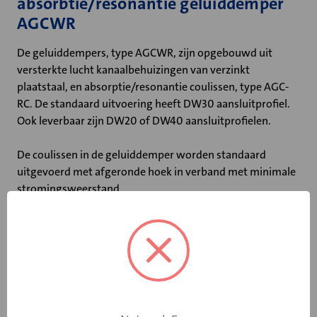
absorbtie/resonantie geluiddemper
AGCWR
De geluiddempers, type AGCWR, zijn opgebouwd uit
versterkte lucht kanaalbehuizingen van verzinkt
plaatstaal, en absorptie/resonantie coulissen, type AGC-
RC. De standaard uitvoering heeft DW30 aansluitprofiel.
Ook leverbaar zijn DW20 of DW40 aansluitprofielen.
De coulissen in de geluiddemper worden standaard
uitgevoerd met afgeronde hoek in verband met minimale
stromingsweerstand.
Belangrijkste kenmerken:
• Coulissedikte van 100 mm
• Ook leverbaar met DW20 of DW40 profiel
• Niet-brandbaar volgens DIN 4102
• Maximale luchtsnelheid tussen de coulissen: 20 m/s
• Maximale bedrijfstemperatuur: 100 ˚C